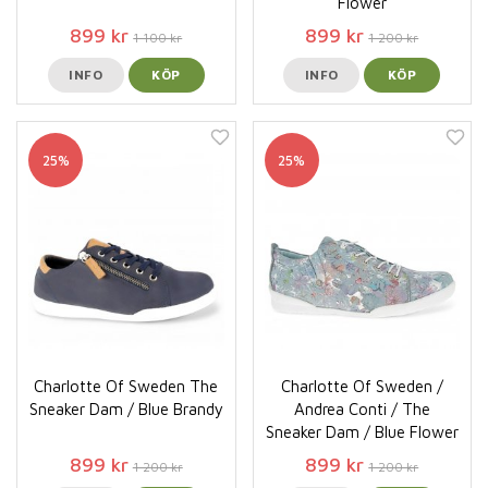
Flower
899 kr
899 kr
1 100 kr
1 200 kr
INFO
KÖP
INFO
KÖP
25%
25%
Charlotte Of Sweden The
Charlotte Of Sweden /
Sneaker Dam / Blue Brandy
Andrea Conti / The
Sneaker Dam / Blue Flower
899 kr
899 kr
1 200 kr
1 200 kr