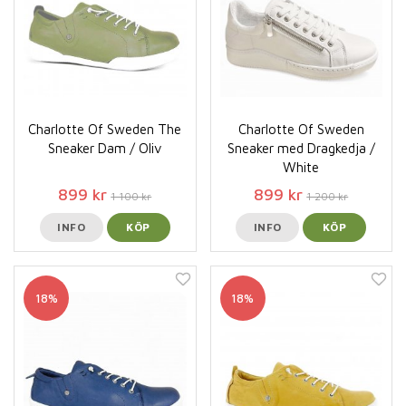
Charlotte Of Sweden The
Charlotte Of Sweden
Sneaker Dam / Oliv
Sneaker med Dragkedja /
White
899 kr
899 kr
1 100 kr
1 200 kr
INFO
KÖP
INFO
KÖP
18%
18%