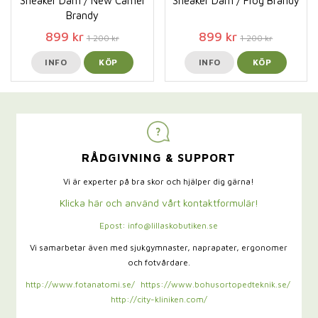
Sneaker Dam / New Camel
Sneaker Dam / Frog Brandy
Brandy
899 kr
899 kr
1 200 kr
1 200 kr
INFO
KÖP
INFO
KÖP
RÅDGIVNING & SUPPORT
Vi är experter på bra skor och hjälper dig gärna!
Klicka här och använd vårt kontaktformulär!
Epost: info@lillaskobutiken.se
Vi samarbetar även med sjukgymnaster,
naprapater, ergonomer
och fotvårdare.
http://www.fotanatomi.se/
https://www.bohusortopedteknik.se/
http://city-kliniken.com/