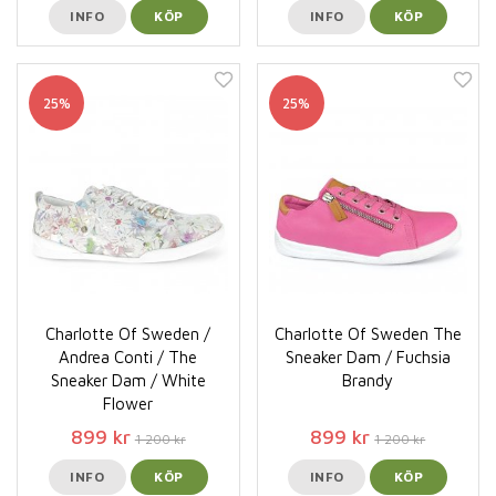
INFO
KÖP
INFO
KÖP
25%
25%
Charlotte Of Sweden /
Charlotte Of Sweden The
Andrea Conti / The
Sneaker Dam / Fuchsia
Sneaker Dam / White
Brandy
Flower
899 kr
899 kr
1 200 kr
1 200 kr
INFO
KÖP
INFO
KÖP