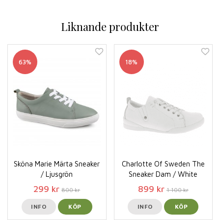
Liknande produkter
63%
18%
Sköna Marie Märta Sneaker
Charlotte Of Sweden The
/ Ljusgrön
Sneaker Dam / White
299 kr
899 kr
800 kr
1 100 kr
INFO
KÖP
INFO
KÖP