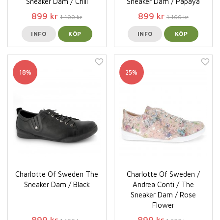
Sneaker Dam / Chili
Sneaker Dam / Papaya
899 kr
899 kr
1 100 kr
1 100 kr
INFO
KÖP
INFO
KÖP
18%
25%
Charlotte Of Sweden The
Charlotte Of Sweden /
Sneaker Dam / Black
Andrea Conti / The
Sneaker Dam / Rose
Flower
899 kr
899 kr