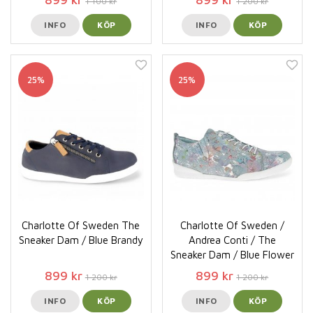
1 100 kr
1 200 kr
INFO
KÖP
INFO
KÖP
25%
25%
Charlotte Of Sweden The
Charlotte Of Sweden /
Sneaker Dam / Blue Brandy
Andrea Conti / The
Sneaker Dam / Blue Flower
899 kr
899 kr
1 200 kr
1 200 kr
INFO
KÖP
INFO
KÖP