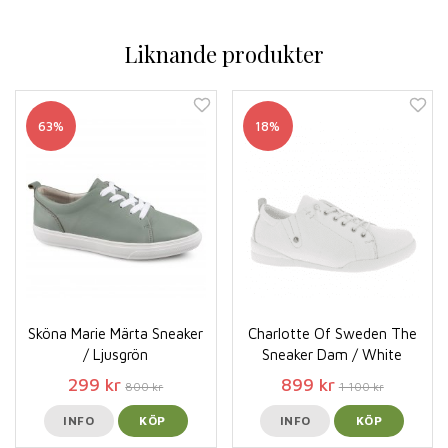
Liknande produkter
63%
18%
Sköna Marie Märta Sneaker
Charlotte Of Sweden The
/ Ljusgrön
Sneaker Dam / White
299 kr
899 kr
800 kr
1 100 kr
INFO
KÖP
INFO
KÖP