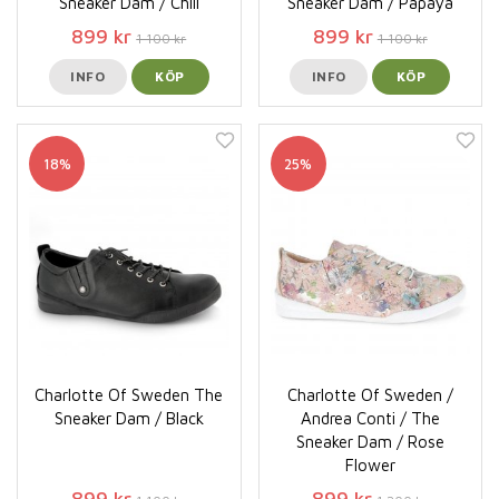
Sneaker Dam / Chili
Sneaker Dam / Papaya
899 kr
899 kr
1 100 kr
1 100 kr
INFO
KÖP
INFO
KÖP
18%
25%
Charlotte Of Sweden The
Charlotte Of Sweden /
Sneaker Dam / Black
Andrea Conti / The
Sneaker Dam / Rose
Flower
899 kr
899 kr