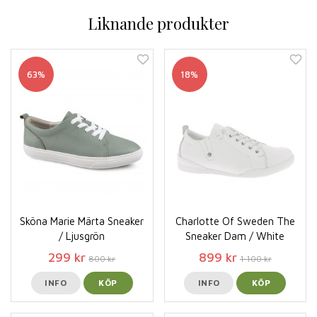
Liknande produkter
63%
18%
Sköna Marie Märta Sneaker
Charlotte Of Sweden The
/ Ljusgrön
Sneaker Dam / White
299 kr
899 kr
800 kr
1 100 kr
INFO
KÖP
INFO
KÖP