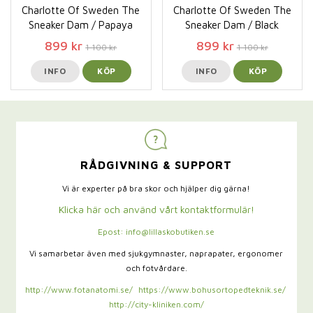
Charlotte Of Sweden The
Charlotte Of Sweden The
Sneaker Dam / Papaya
Sneaker Dam / Black
899 kr
899 kr
1 100 kr
1 100 kr
INFO
KÖP
INFO
KÖP
RÅDGIVNING & SUPPORT
Vi är experter på bra skor och hjälper dig gärna!
Klicka här och använd vårt kontaktformulär!
Epost: info@lillaskobutiken.se
Vi samarbetar även med sjukgymnaster,
naprapater, ergonomer
och fotvårdare.
http://www.fotanatomi.se/
https://www.bohusortopedteknik.se/
http://city-kliniken.com/