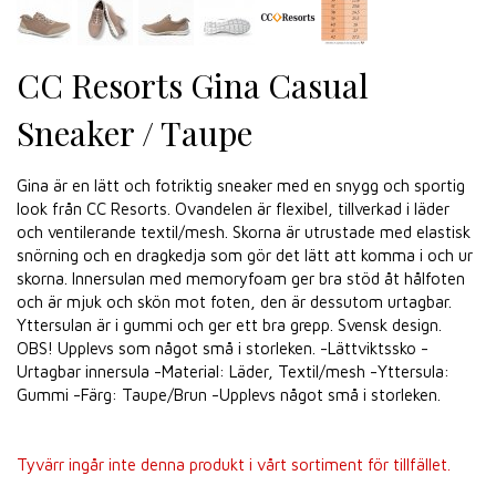
CC Resorts Gina Casual
Sneaker / Taupe
Gina är en lätt och fotriktig sneaker med en snygg och sportig
look från CC Resorts. Ovandelen är flexibel, tillverkad i läder
och ventilerande textil/mesh. Skorna är utrustade med elastisk
snörning och en dragkedja som gör det lätt att komma i och ur
skorna. Innersulan med memoryfoam ger bra stöd åt hålfoten
och är mjuk och skön mot foten, den är dessutom urtagbar.
Yttersulan är i gummi och ger ett bra grepp. Svensk design.
OBS! Upplevs som något små i storleken. -Lättviktssko -
Urtagbar innersula -Material: Läder, Textil/mesh -Yttersula:
Gummi -Färg: Taupe/Brun -Upplevs något små i storleken.
Tyvärr ingår inte denna produkt i vårt sortiment för tillfället.