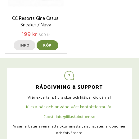
CC Resorts Gina Casual
Sneaker / Navy
199 kr
800 kr
INFO
KÖP
RÅDGIVNING & SUPPORT
Vi är experter på bra skor och hjälper dig gärna!
Klicka här och använd vårt kontaktformulär!
Epost: info@lillaskobutiken.se
Vi samarbetar även med sjukgymnaster,
naprapater, ergonomer
och fotvårdare.