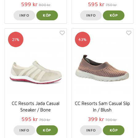
599 kr
595 kr
800 kr
750 kr
INFO
KÖP
INFO
KÖP
21%
43%
CC Resorts Jada Casual
CC Resorts Sam Casual Slip
Sneaker / Bone
In / Blush
595 kr
399 kr
750 kr
700 kr
INFO
KÖP
INFO
KÖP