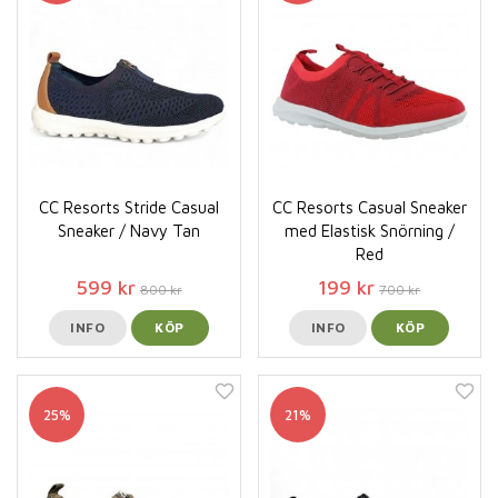
CC Resorts Stride Casual
CC Resorts Casual Sneaker
Sneaker / Navy Tan
med Elastisk Snörning /
Red
599 kr
199 kr
800 kr
700 kr
INFO
KÖP
INFO
KÖP
25%
21%