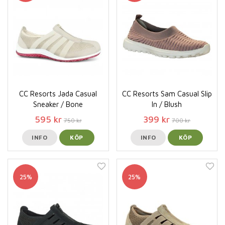
CC Resorts Jada Casual
CC Resorts Sam Casual Slip
Sneaker / Bone
In / Blush
595 kr
399 kr
750 kr
700 kr
INFO
KÖP
INFO
KÖP
25%
25%