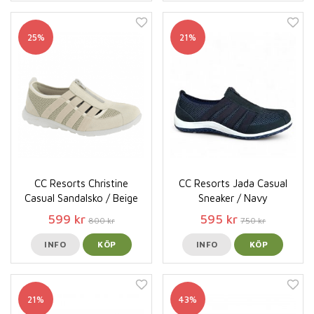
25%
21%
CC Resorts Christine
CC Resorts Jada Casual
Casual Sandalsko / Beige
Sneaker / Navy
599 kr
595 kr
800 kr
750 kr
INFO
KÖP
INFO
KÖP
21%
43%