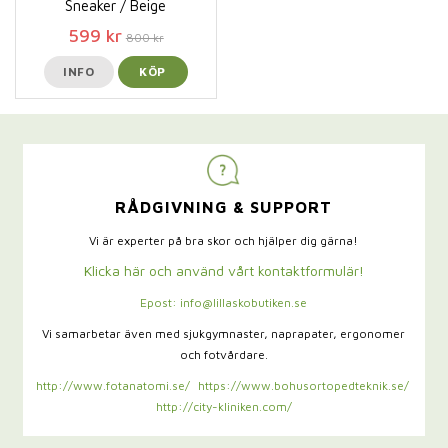
Sneaker / Beige
599 kr
800 kr
INFO
KÖP
RÅDGIVNING & SUPPORT
Vi är experter på bra skor och hjälper dig gärna!
Klicka här och använd vårt kontaktformulär!
Epost: info@lillaskobutiken.se
Vi samarbetar även med sjukgymnaster,
naprapater, ergonomer
och fotvårdare.
http://www.fotanatomi.se/
https://www.bohusortopedteknik.se/
http://city-kliniken.com/