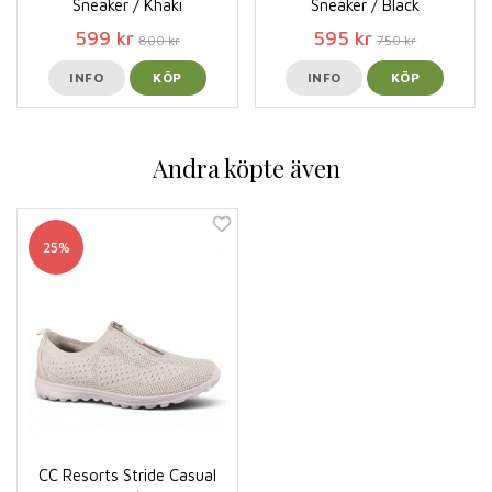
Sneaker / Khaki
Sneaker / Black
599 kr
595 kr
800 kr
750 kr
INFO
KÖP
INFO
KÖP
Andra köpte även
25%
CC Resorts Stride Casual