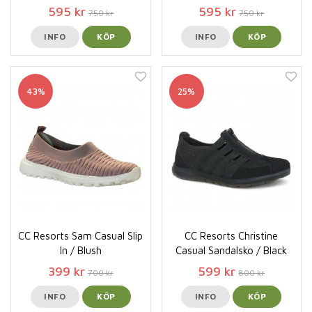
595 kr
595 kr
750 kr
750 kr
INFO
KÖP
INFO
KÖP
43%
25%
CC Resorts Sam Casual Slip
CC Resorts Christine
In / Blush
Casual Sandalsko / Black
399 kr
599 kr
700 kr
800 kr
INFO
KÖP
INFO
KÖP