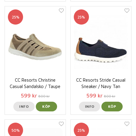
25%
25%
CC Resorts Christine
CC Resorts Stride Casual
Casual Sandalsko / Taupe
Sneaker / Navy Tan
599 kr
599 kr
800 kr
800 kr
INFO
KÖP
INFO
KÖP
50%
25%