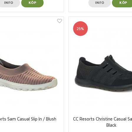
INFO
KÖP
INFO
KÖP
25%
rts Sam Casual Slip In / Blush
CC Resorts Christine Casual S
Black