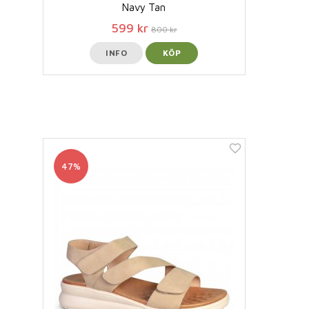
Navy Tan
599 kr
800 kr
INFO
KÖP
47%