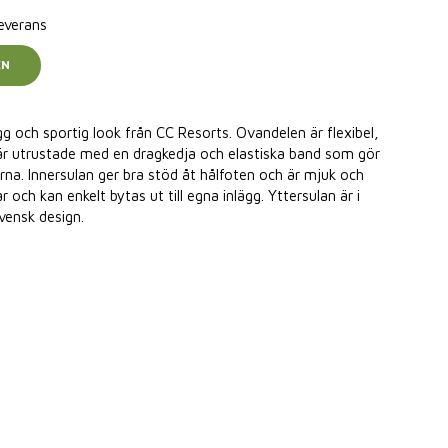
leverans
EN
gg och sportig look från CC Resorts. Ovandelen är flexibel,
a är utrustade med en dragkedja och elastiska band som gör
rna. Innersulan ger bra stöd åt hålfoten och är mjuk och
och kan enkelt bytas ut till egna inlägg. Yttersulan är i
vensk design.