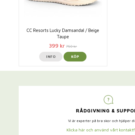
CC Resorts Lucky Damsandal / Beige
Taupe
399 kr
750 kr
INFO
KÖP
RÅDGIVNING & SUPPO
Vi är experter på bra skor och hjälper d
Klicka här och använd vårt kontakt