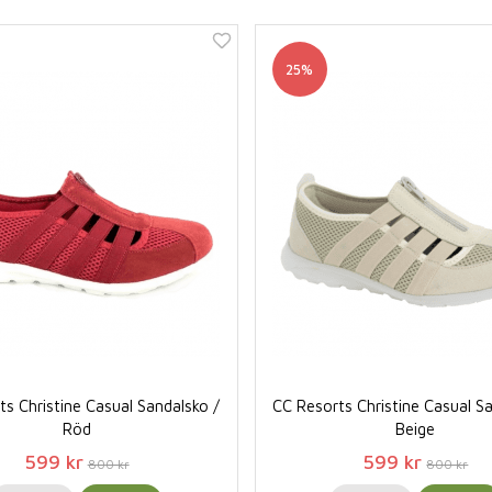
25%
s Christine Casual Sandalsko /
CC Resorts Christine Casual S
Röd
Beige
599 kr
599 kr
800 kr
800 kr