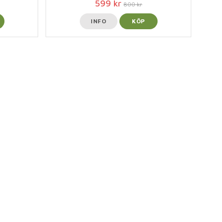
599 kr
800 kr
INFO
KÖP