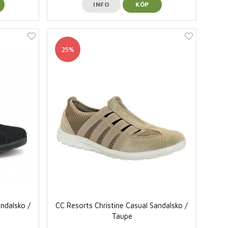
INFO
KÖP
25%
andalsko /
CC Resorts Christine Casual Sandalsko /
Taupe