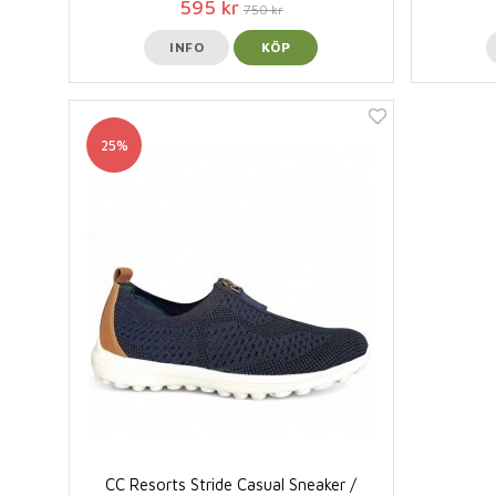
595 kr
750 kr
INFO
KÖP
25%
CC Resorts Stride Casual Sneaker /