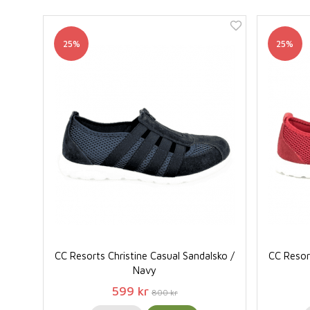
25%
25%
CC Resorts Christine Casual Sandalsko /
CC Resort
Navy
599 kr
800 kr