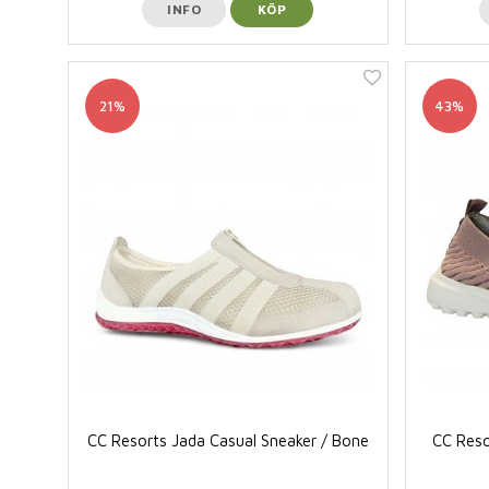
INFO
KÖP
21%
43%
CC Resorts Jada Casual Sneaker / Bone
CC Reso