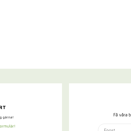
RT
Få våra b
ig gärna!
formulär!