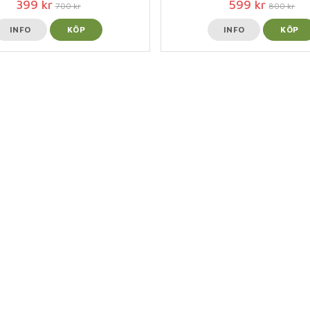
399 kr
599 kr
700 kr
800 kr
INFO
KÖP
INFO
KÖP