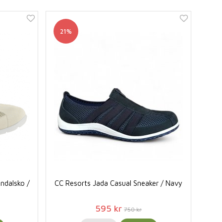
21%
andalsko /
CC Resorts Jada Casual Sneaker / Navy
595 kr
750 kr