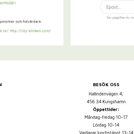
formulär!
De uppgifter du m
rgonomer och fotvårdare.
k.se/
http://city-kliniken.com/
N
BESÖK OSS
Hallindenvägen 4,
456 34 Kungshamn
Öppettider:
Måndag-fredag 10-17
Lördag 10-14
Vardagar lunchstängt 13-14