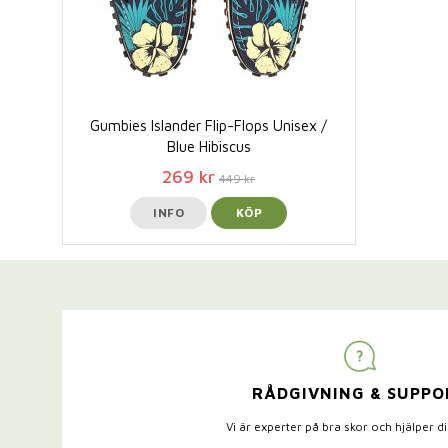
Gumbies Islander Flip-Flops Unisex /
Blue Hibiscus
269 kr
449 kr
INFO
KÖP
RÅDGIVNING & SUPPO
Vi är experter på bra skor och hjälper d