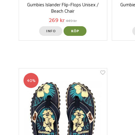
Gumbies Islander Flip-Flops Unisex /
Gumbies
Beach Chair
269 kr
449 kr
INFO
KÖP
40%