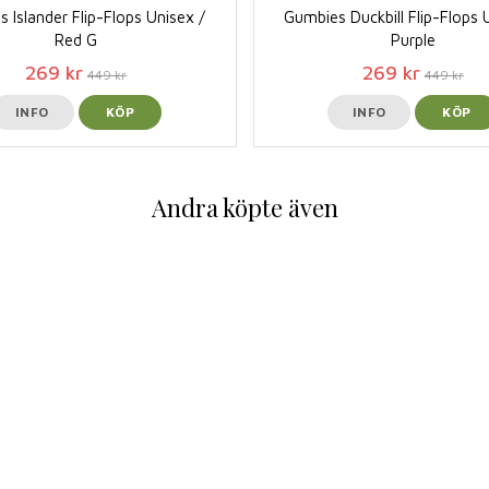
 Islander Flip-Flops Unisex /
Gumbies Duckbill Flip-Flops 
Red G
Purple
269 kr
269 kr
449 kr
449 kr
INFO
KÖP
INFO
KÖP
Andra köpte även