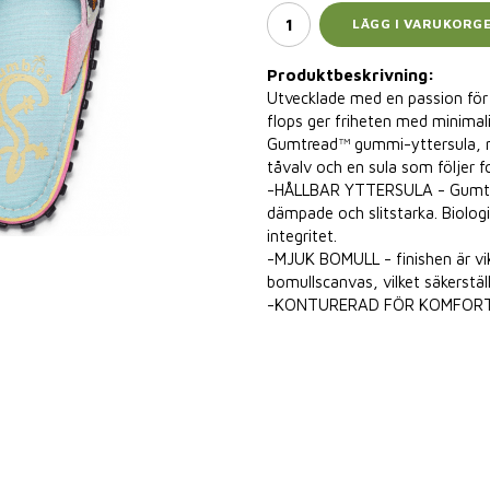
LÄGG I VARUKORG
Produktbeskrivning:
Utvecklade med en passion för f
flops ger friheten med minimal
Gumtread™ gummi-yttersula, m
tåvalv och en sula som följer f
-HÅLLBAR YTTERSULA - Gumtre
dämpade och slitstarka. Biolog
integritet.
-MJUK BOMULL - finishen är vik
bomullscanvas, vilket säkerstä
-KONTURERAD FÖR KOMFORT - de