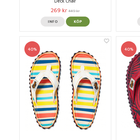
Deck Chair
269 kr
449 kr
INFO
KÖP
40%
40%