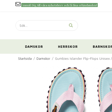
Anmäl Dig till våra nyhetsbrev och få fina erbjudanden!
DAMSKOR
HERRSKOR
BARNSKO
Startsida
/
Damskor
/
Gumbies Islander Flip-Flops Unisex 