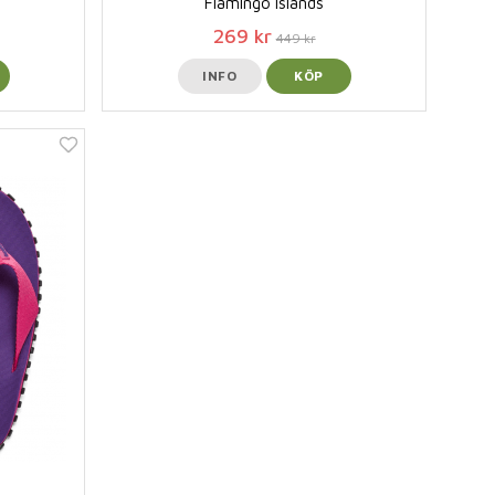
Flamingo Islands
269 kr
449 kr
INFO
KÖP