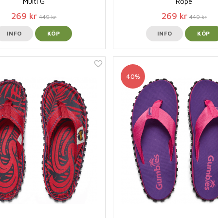
Multi G
Rope
269 kr
269 kr
449 kr
449 kr
INFO
KÖP
INFO
KÖP
40%