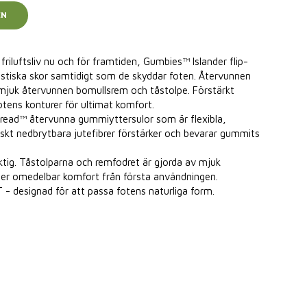
EN
riluftsliv nu och för framtiden, Gumbies™ Islander flip-
istiska skor samtidigt som de skyddar foten. Återvunnen
juk återvunnen bomullsrem och tåstolpe. Förstärkt
otens konturer för ultimat komfort.
ad™ återvunna gummiyttersulor som är flexibla,
iskt nedbrytbara jutefibrer förstärker och bevarar gummits
tig. Tåstolparna och remfodret är gjorda av mjuk
ller omedelbar komfort från första användningen.
signad för att passa fotens naturliga form.