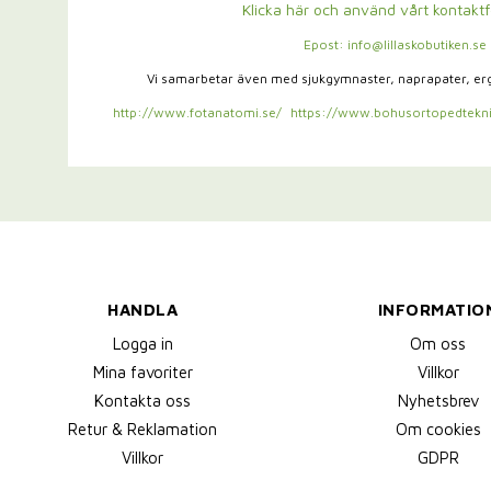
Klicka här och använd vårt kontakt
Epost: info@lillaskobutiken.se
Vi samarbetar även med sjukgymnaster,
naprapater, e
http://www.fotanatomi.se/
https://www.bohusortopedtekni
HANDLA
INFORMATIO
Logga in
Om oss
Mina favoriter
Villkor
Kontakta oss
Nyhetsbrev
Retur & Reklamation
Om cookies
Villkor
GDPR