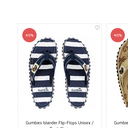
40%
40%
Gumbies Islander Flip-Flops Unisex /
Gumbies