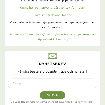
Vi är experter på bra skor och hjälper dig gärna!
Klicka här och använd vårt kontaktformulär!
Epost: info@lillaskobutiken.se
Vi samarbetar även med sjukgymnaster,
naprapater, ergonomer
och fotvårdare.
http://www.fotanatomi.se/
https://www.bohusortopedteknik.se/
http://city-kliniken.com/
NYHETSBREV
Få våra bästa erbjudanden, tips och nyheter!
SKICKA
De uppgifter du matar in kommer endast användas till våra nyhetsbrev.