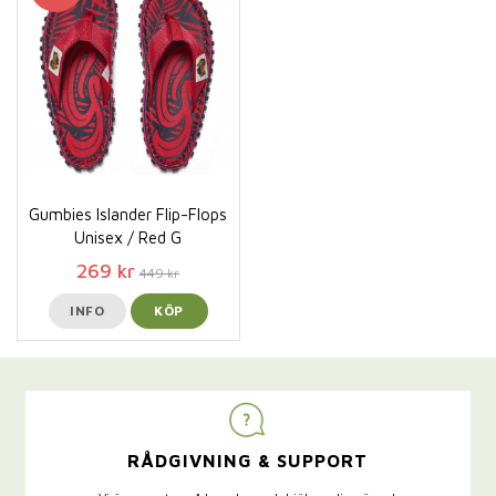
Gumbies Islander Flip-Flops
Unisex / Red G
269 kr
449 kr
INFO
KÖP
RÅDGIVNING & SUPPORT