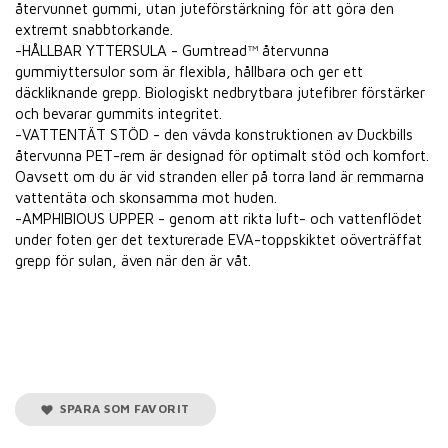
återvunnet gummi, utan juteförstärkning för att göra den
extremt snabbtorkande.
-HÅLLBAR YTTERSULA - Gumtread™ återvunna
gummiyttersulor som är flexibla, hållbara och ger ett
däckliknande grepp. Biologiskt nedbrytbara jutefibrer förstärker
och bevarar gummits integritet.
-VATTENTÄT STÖD - den vävda konstruktionen av Duckbills
återvunna PET-rem är designad för optimalt stöd och komfort.
Oavsett om du är vid stranden eller på torra land är remmarna
vattentäta och skonsamma mot huden.
-AMPHIBIOUS UPPER - genom att rikta luft- och vattenflödet
under foten ger det texturerade EVA-toppskiktet oöverträffat
grepp för sulan, även när den är våt.
SPARA SOM FAVORIT