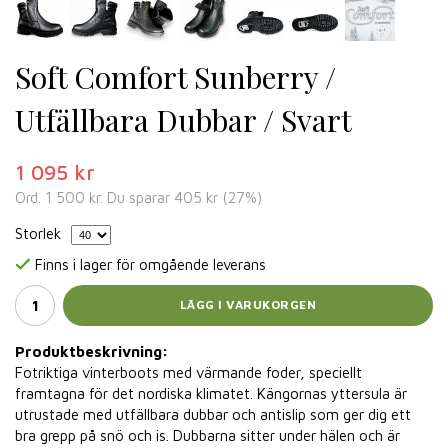
Soft Comfort Sunberry /
Utfällbara Dubbar / Svart
1 095 kr
Ord.
1 500 kr
. Du sparar
405 kr
(
27
%)
Storlek
Finns i lager för omgående leverans
LÄGG I VARUKORGEN
Produktbeskrivning:
Fotriktiga vinterboots med värmande foder, speciellt
framtagna för det nordiska klimatet. Kängornas yttersula är
utrustade med utfällbara dubbar och antislip som ger dig ett
bra grepp på snö och is. Dubbarna sitter under hälen och är