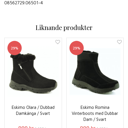
08562729.06501-4
Liknande produkter
29%
29%
Eskimo Olara / Dubbad
Eskimo Romina
Damkänga / Svart
Vinterboots med Dubbar
Dam / Svart
999 kr
999 kr