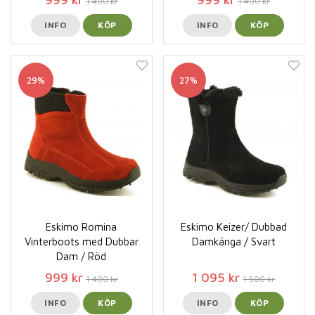
1 400 kr
1 400 kr
INFO
KÖP
INFO
KÖP
29%
27%
Eskimo Romina
Eskimo Keizer/ Dubbad
Vinterboots med Dubbar
Damkänga / Svart
Dam / Röd
999 kr
1 095 kr
1 400 kr
1 500 kr
INFO
KÖP
INFO
KÖP