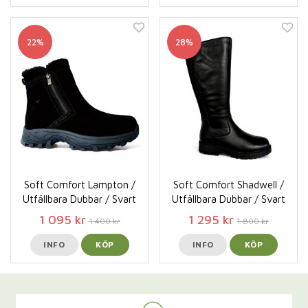
22%
28%
Soft Comfort Lampton /
Soft Comfort Shadwell /
Utfällbara Dubbar / Svart
Utfällbara Dubbar / Svart
1 095 kr
1 295 kr
1 400 kr
1 800 kr
INFO
KÖP
INFO
KÖP