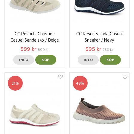
CC Resorts Christine
CC Resorts Jada Casual
Casual Sandalsko / Beige
Sneaker / Navy
599 kr
595 kr
800 kr
750 kr
INFO
KÖP
INFO
KÖP
21%
43%