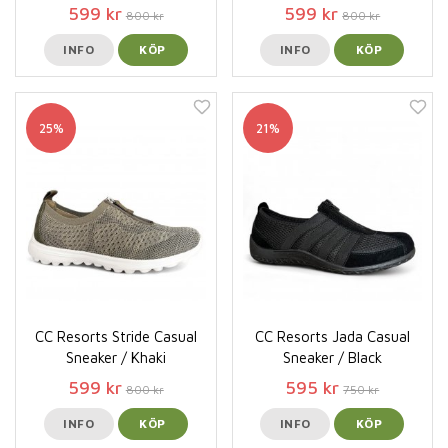
599 kr
599 kr
800 kr
800 kr
INFO
KÖP
INFO
KÖP
25%
21%
CC Resorts Stride Casual
CC Resorts Jada Casual
Sneaker / Khaki
Sneaker / Black
599 kr
595 kr
800 kr
750 kr
INFO
KÖP
INFO
KÖP