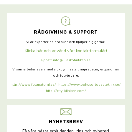
RÅDGIVNING & SUPPORT
Vi är experter på bra skor och hjälper dig gärna!
Klicka här och använd vårt kontaktformulär!
Epost: info@lillaskobutiken.se
Vi samarbetar även med sjukgymnaster,
naprapater, ergonomer
och fotvårdare.
http://www.fotanatomi.se/
https://www.bohusortopedteknik.se/
http://city-kliniken.com/
NYHETSBREV
Få våra bästa erbjudanden, tips och nyheter!