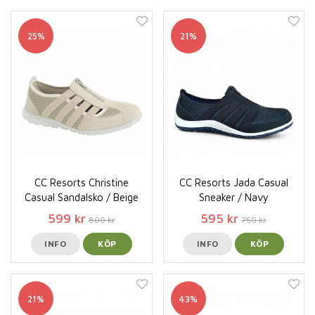
25%
21%
CC Resorts Christine
CC Resorts Jada Casual
Casual Sandalsko / Beige
Sneaker / Navy
599 kr
595 kr
800 kr
750 kr
INFO
KÖP
INFO
KÖP
21%
43%