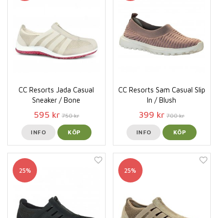
CC Resorts Jada Casual
CC Resorts Sam Casual Slip
Sneaker / Bone
In / Blush
595 kr
399 kr
750 kr
700 kr
INFO
KÖP
INFO
KÖP
25%
25%