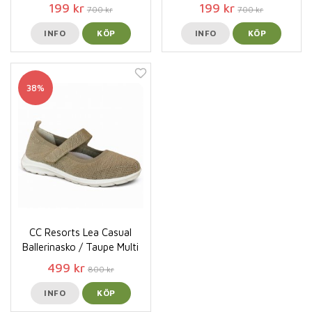
199 kr
199 kr
700 kr
700 kr
INFO
KÖP
INFO
KÖP
38%
CC Resorts Lea Casual
Ballerinasko / Taupe Multi
499 kr
800 kr
INFO
KÖP