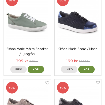
63%
80%
Sköna Marie Märta Sneaker
Sköna Marie Score / Marin
/ Ljusgrön
299 kr
199 kr
800 kr
1 000 kr
INFO
KÖP
INFO
KÖP
80%
80%