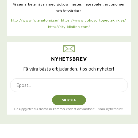
Vi samarbetar även med sjukgymnaster,
naprapater, ergonomer
och fotvårdare.
http://www.fotanatomi.se/
https://www.bohusortopedteknik.se/
http://city-kliniken.com/
NYHETSBREV
Få våra bästa erbjudanden, tips och nyheter!
SKICKA
De uppgifter du matar in kommer endast användas till våra nyhetsbrev.