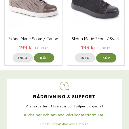
Sköna Marie Score / Taupe
Sköna Marie Score / Svart
199 kr
199 kr
1 000 kr
1 000 kr
INFO
KÖP
INFO
KÖP
RÅDGIVNING & SUPPORT
Vi är experter på bra skor och hjälper dig gärna!
Klicka här och använd vårt kontaktformulär!
Epost: info@lillaskobutiken.se