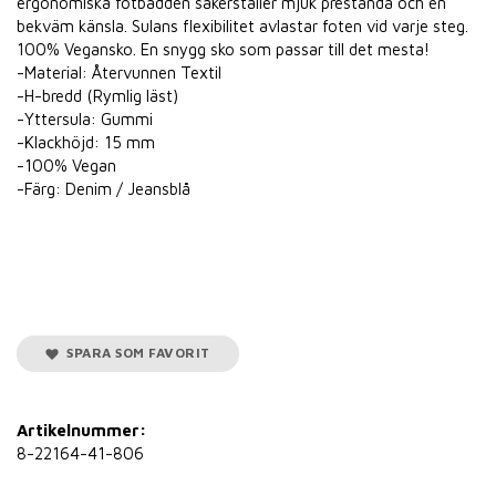
ergonomiska fotbädden säkerställer mjuk prestanda och en
bekväm känsla. Sulans flexibilitet avlastar foten vid varje steg.
100% Vegansko. En snygg sko som passar till det mesta!
-Material: Återvunnen Textil
-H-bredd (Rymlig läst)
-Yttersula: Gummi
-Klackhöjd: 15 mm
-100% Vegan
-Färg: Denim / Jeansblå
SPARA SOM FAVORIT
Artikelnummer:
8-22164-41-806