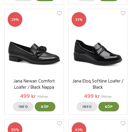
29%
33%
Jana Newan Comfort
Jana Eloq Softline Loafer /
Loafer / Black Nappa
Black
499 kr
499 kr
700 kr
750 kr
INFO
KÖP
INFO
KÖP
50%
43%