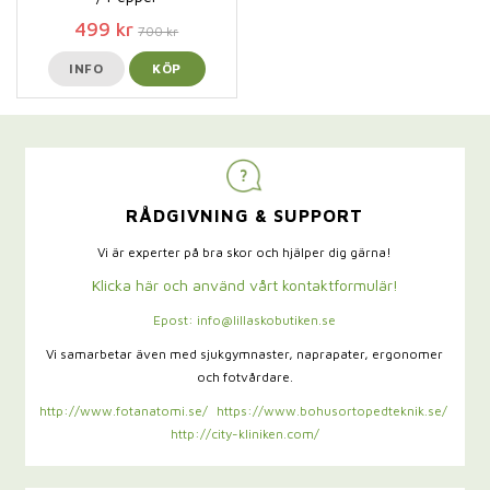
499 kr
700 kr
INFO
KÖP
RÅDGIVNING & SUPPORT
Vi är experter på bra skor och hjälper dig gärna!
Klicka här och använd vårt kontaktformulär!
Epost: info@lillaskobutiken.se
Vi samarbetar även med sjukgymnaster,
naprapater, ergonomer
och fotvårdare.
http://www.fotanatomi.se/
https://www.bohusortopedteknik.se/
http://city-kliniken.com/