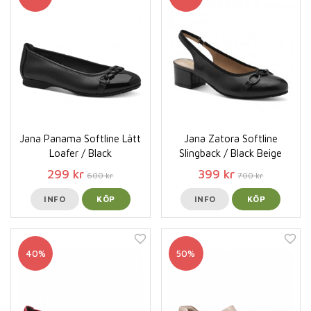
Jana Panama Softline Lätt
Jana Zatora Softline
Loafer / Black
Slingback / Black Beige
299 kr
399 kr
600 kr
700 kr
INFO
KÖP
INFO
KÖP
40%
50%