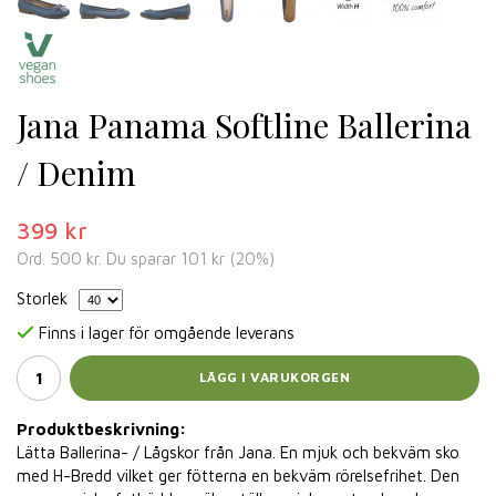
Jana Panama Softline Ballerina
/ Denim
399 kr
Ord.
500 kr
. Du sparar
101 kr
(
20
%)
Storlek
Finns i lager för omgående leverans
LÄGG I VARUKORGEN
Produktbeskrivning:
Lätta Ballerina- / Lågskor från Jana. En mjuk och bekväm sko
med H-Bredd vilket ger fötterna en bekväm rörelsefrihet. Den