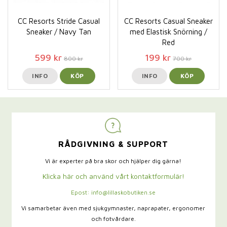
CC Resorts Stride Casual
CC Resorts Casual Sneaker
Sneaker / Navy Tan
med Elastisk Snörning /
Red
599 kr
199 kr
800 kr
700 kr
INFO
KÖP
INFO
KÖP
RÅDGIVNING & SUPPORT
Vi är experter på bra skor och hjälper dig gärna!
Klicka här och använd vårt kontaktformulär!
Epost: info@lillaskobutiken.se
Vi samarbetar även med sjukgymnaster,
naprapater, ergonomer
och fotvårdare.