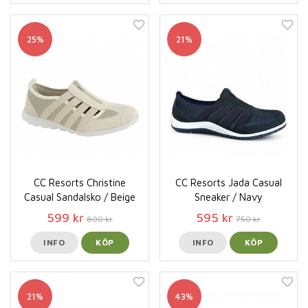
25%
21%
CC Resorts Christine
CC Resorts Jada Casual
Casual Sandalsko / Beige
Sneaker / Navy
599 kr
595 kr
800 kr
750 kr
INFO
KÖP
INFO
KÖP
21%
43%