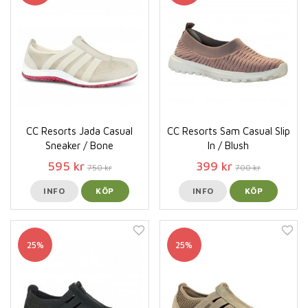
CC Resorts Jada Casual
CC Resorts Sam Casual Slip
Sneaker / Bone
In / Blush
595 kr
399 kr
750 kr
700 kr
INFO
KÖP
INFO
KÖP
25%
25%