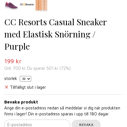
CC Resorts Casual Sneaker
med Elastisk Snörning /
Purple
199 kr
Ord.
700 kr
. Du sparar
501 kr
(
72
%)
storlek
Tillfälligt slut i lager
Bevaka produkt
Ange din e-postadress nedan så meddelar vi dig när produkten
finns i lager! Din e-postadress sparas i upp till 180 dagar.
BEVAKA