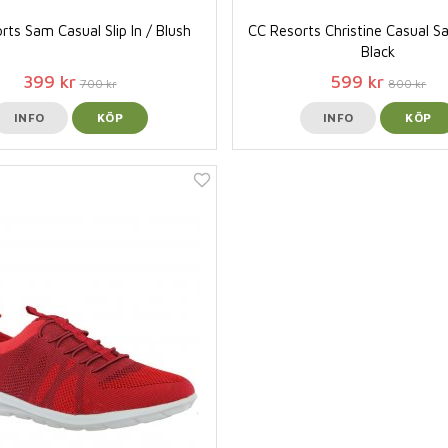
rts Sam Casual Slip In / Blush
CC Resorts Christine Casual S
Black
399 kr
599 kr
700 kr
800 kr
INFO
KÖP
INFO
KÖP