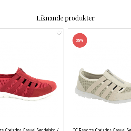
Liknande produkter
25%
s Christine Casual Sandalsko /
CC Resorts Christine Casual S