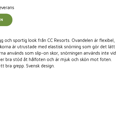
leverans
EN
gg och sportig look från CC Resorts. Ovandelen är flexibel,
 Skorna är utrustade med elastisk snörning som gör det lätt
rna används som slip-on skor, snörningen används inte vid
ger bra stöd åt hålfoten och är mjuk och skön mot foten.
tt bra grepp. Svensk design.