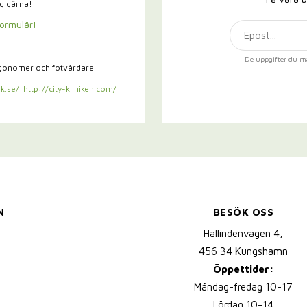
ig gärna!
formulär!
De uppgifter du m
rgonomer och fotvårdare.
k.se/
http://city-kliniken.com/
N
BESÖK OSS
Hallindenvägen 4,
456 34 Kungshamn
Öppettider:
Måndag-fredag 10-17
Lördag 10-14