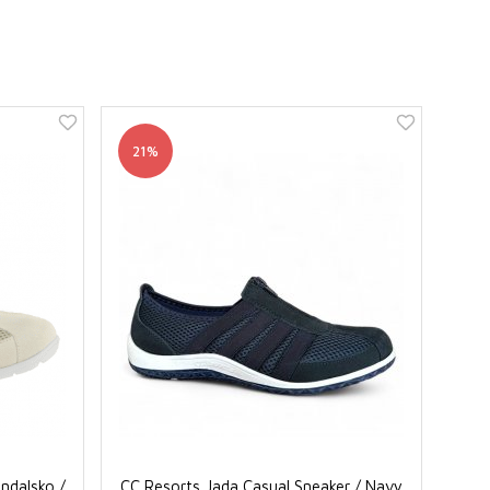
21%
andalsko /
CC Resorts Jada Casual Sneaker / Navy