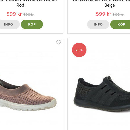
Röd
Beige
599 kr
599 kr
800 kr
800 kr
INFO
KÖP
INFO
KÖP
25%