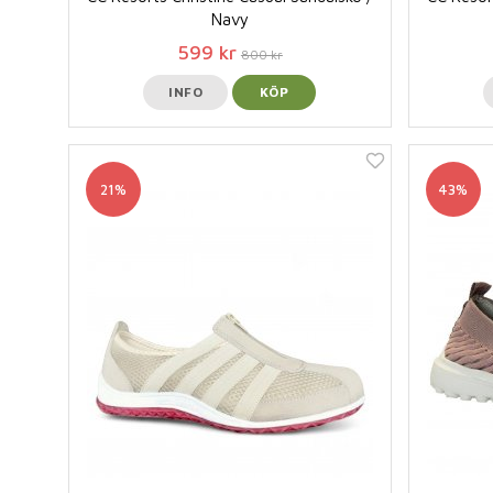
Navy
599 kr
800 kr
INFO
KÖP
21%
43%