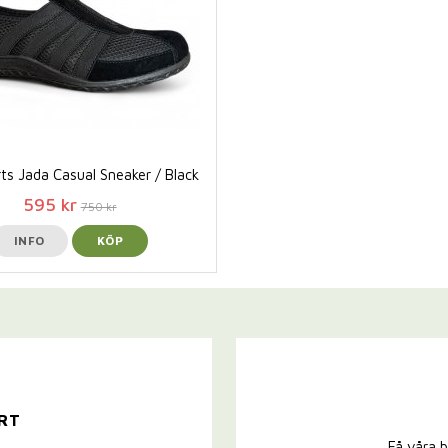
ts Jada Casual Sneaker / Black
595 kr
750 kr
INFO
KÖP
RT
Få våra b