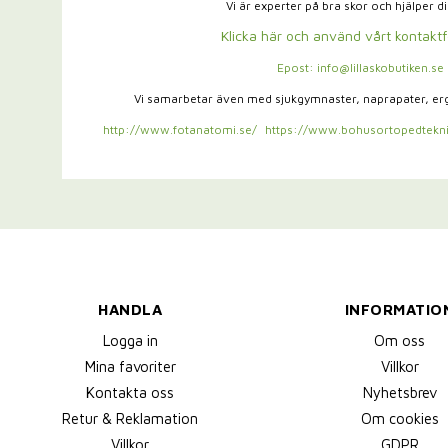
Vi är experter på bra skor och hjälper d
Klicka här och använd vårt kontakt
Epost: info@lillaskobutiken.se
Vi samarbetar även med sjukgymnaster,
naprapater, e
http://www.fotanatomi.se/
https://www.bohusortopedtekni
HANDLA
INFORMATIO
Logga in
Om oss
Mina favoriter
Villkor
Kontakta oss
Nyhetsbrev
Retur & Reklamation
Om cookies
Villkor
GDPR