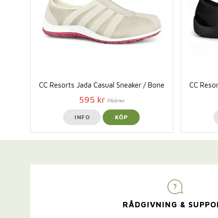
CC Resorts Jada Casual Sneaker / Bone
CC Resor
595 kr
750 kr
INFO
KÖP
RÅDGIVNING & SUPPO