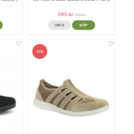
595 kr
750 kr
INFO
KÖP
25%