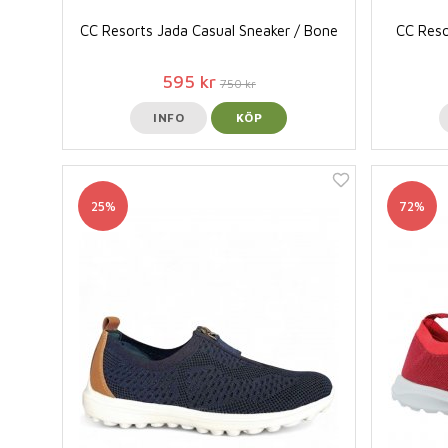
CC Resorts Jada Casual Sneaker / Bone
CC Reso
595 kr
750 kr
INFO
KÖP
25%
72%