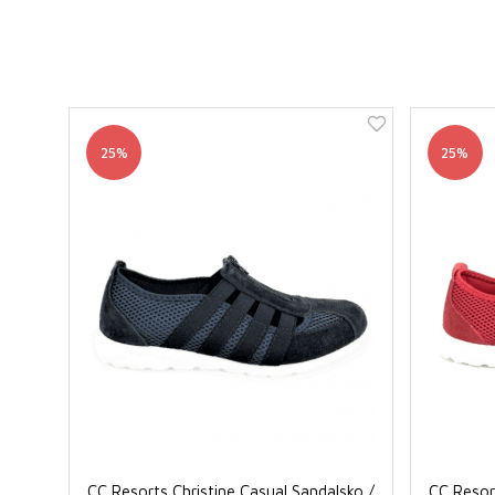
25%
25%
CC Resorts Christine Casual Sandalsko /
CC Resort