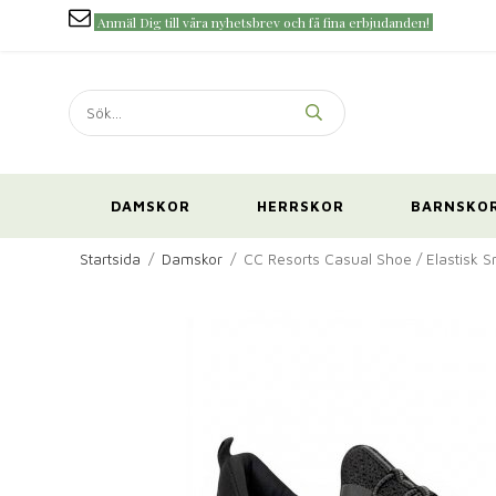
Anmäl Dig till våra nyhetsbrev och få fina erbjudanden!
DAMSKOR
HERRSKOR
BARNSKO
Startsida
/
Damskor
/
CC Resorts Casual Shoe / Elastisk Sn