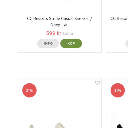
CC Resorts Stride Casual Sneaker /
CC Resor
Navy Tan
599 kr
800 kr
INFO
KÖP
21%
21%