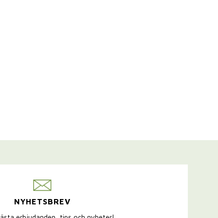
NYHETSBREV
ästa erbjudanden, tips och nyheter!