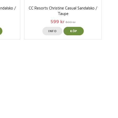
andalsko /
CC Resorts Christine Casual Sandalsko /
Taupe
599 kr
800 kr
INFO
KÖP