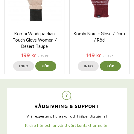
Kombi Windguardian
Kombi Nordic Glove / Dam
Touch Glove Women /
/ Röd
Desert Taupe
199 kr
149 kr
299 kr
250 kr
INFO
KÖP
INFO
KÖP
RÅDGIVNING & SUPPORT
Vi är experter på bra skor och hjälper dig gärna!
Klicka här och använd vårt kontaktformulär!