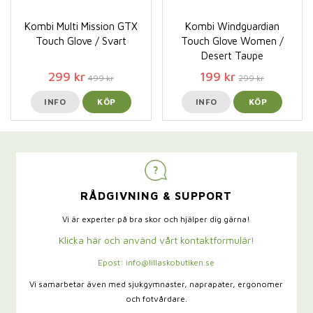
Kombi Multi Mission GTX
Kombi Windguardian
Touch Glove / Svart
Touch Glove Women /
Desert Taupe
299 kr
199 kr
499 kr
299 kr
INFO
KÖP
INFO
KÖP
RÅDGIVNING & SUPPORT
Vi är experter på bra skor och hjälper dig gärna!
Klicka här och använd vårt kontaktformulär!
Epost: info@lillaskobutiken.se
Vi samarbetar även med sjukgymnaster,
naprapater, ergonomer
och fotvårdare.