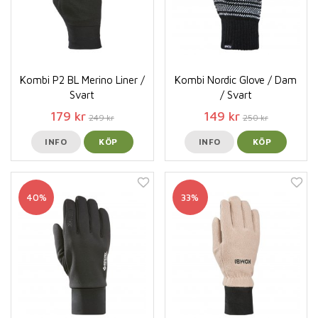
Kombi P2 BL Merino Liner /
Kombi Nordic Glove / Dam
Svart
/ Svart
179 kr
149 kr
249 kr
250 kr
INFO
KÖP
INFO
KÖP
40%
33%