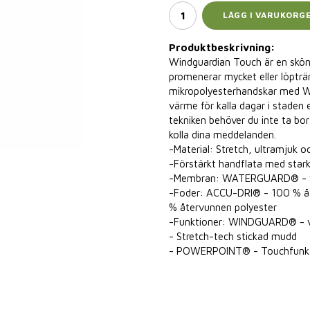
LÄGG I VARUKORG
Produktbeskrivning:
Windguardian Touch är en skön
promenerar mycket eller löpträ
mikropolyesterhandskar med 
värme för kalla dagar i staden
tekniken behöver du inte ta bor
kolla dina meddelanden.
-Material: Stretch, ultramjuk
-Förstärkt handflata med starkt
-Membran: WATERGUARD® - vat
-Foder: ACCU-DRI® - 100 % åt
% återvunnen polyester
-Funktioner: WINDGUARD® - vi
- Stretch-tech stickad mudd
- POWERPOINT® - Touchfunktio