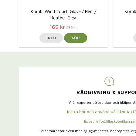
Kombi Wind Touch Glove / Herr /
Kombi
Heather Grey
169 kr
239 kr
INFO
KÖP
RÅDGIVNING & SUPPO
Vi är experter på bra skor och hjälper d
Klicka här och använd vårt kontakt
Epost: info@lillaskobutiken.se
Vi samarbetar även med sjukgymnaster,
naprapater, e