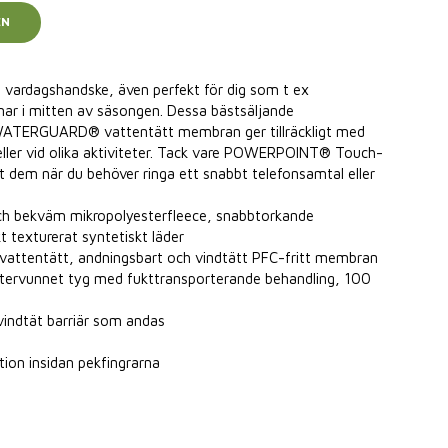
EN
 vardagshandske, även perfekt för dig som t ex
nar i mitten av säsongen. Dessa bästsäljande
WATERGUARD® vattentätt membran ger tillräckligt med
 eller vid olika aktiviteter. Tack vare POWERPOINT® Touch-
t dem när du behöver ringa ett snabbt telefonsamtal eller
 och bekväm mikropolyesterfleece, snabbtorkande
 texturerat syntetiskt läder
tentätt, andningsbart och vindtätt PFC-fritt membran
ervunnet tyg med fukttransporterande behandling, 100
ndtät barriär som andas
n insidan pekfingrarna