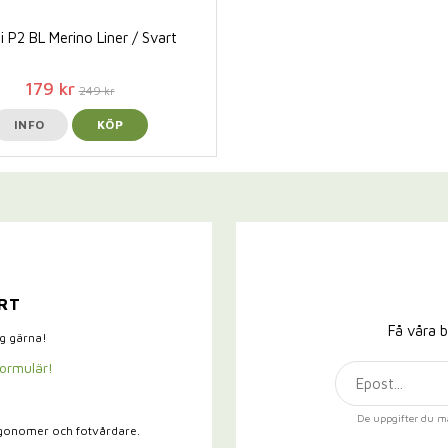
 P2 BL Merino Liner / Svart
179 kr
249 kr
INFO
KÖP
RT
Få våra b
ig gärna!
formulär!
De uppgifter du m
rgonomer och fotvårdare.