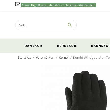
Anmäl Dig till våra nyhetsbrev och få fina erbjudanden!
DAMSKOR
HERRSKOR
BARNSKO
Startsida
/
Varumärken
/
Kombi
/
Kombi Windguardian Tou