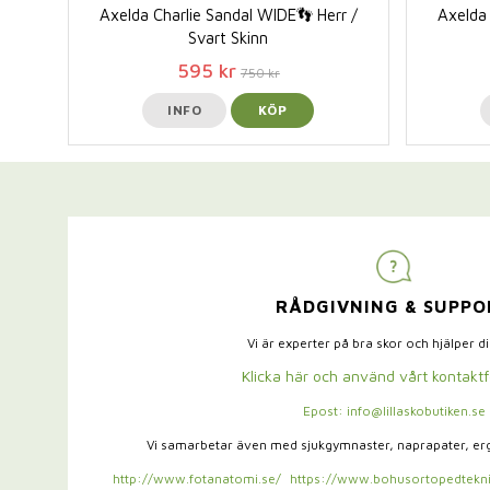
Axelda Charlie Sandal WIDE👣 Herr /
Axelda 
Svart Skinn
595 kr
750 kr
INFO
KÖP
RÅDGIVNING & SUPPO
Vi är experter på bra skor och hjälper d
Klicka här och använd vårt kontakt
Epost: info@lillaskobutiken.se
Vi samarbetar även med sjukgymnaster,
naprapater, e
http://www.fotanatomi.se/
https://www.bohusortopedtekni