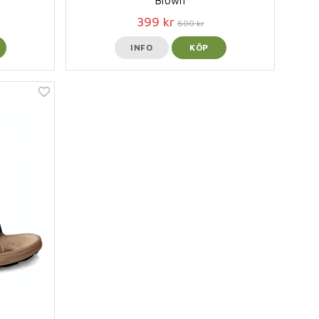
Brown
399 kr
600 kr
INFO
KÖP