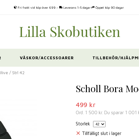
Fri frakt vid köp över 699:-
Leverans 1-5 dagar
Öppet köp 90 dagar
R
VÄSKOR/ACCESSOARER
TILLBEHÖR/HJÄLPM
ive / Strl 42
Scholl Bora Moc
499 kr
Ord.
1 500 kr
. Du sparar
1 001 
Storlek
Tillfälligt slut i lager