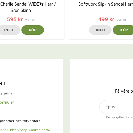
Charlie Sandal WIDE👣 Herr /
Softwork Slip-In Sandal Herr
Brun Skinn
595 kr
499 kr
750 kr
850 kr
INFO
KÖP
INFO
KÖP
RT
Få våra b
ig gärna!
formulär!
De uppgifter du m
rgonomer och fotvårdare.
k.se/
http://city-kliniken.com/