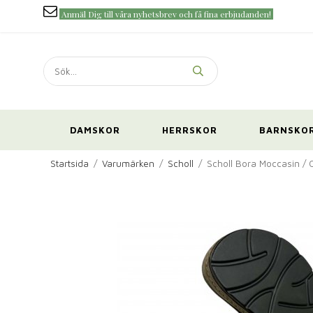
Anmäl Dig till våra nyhetsbrev och få fina erbjudanden!
DAMSKOR
HERRSKOR
BARNSKO
Startsida
/
Varumärken
/
Scholl
/
Scholl Bora Moccasin / Ol