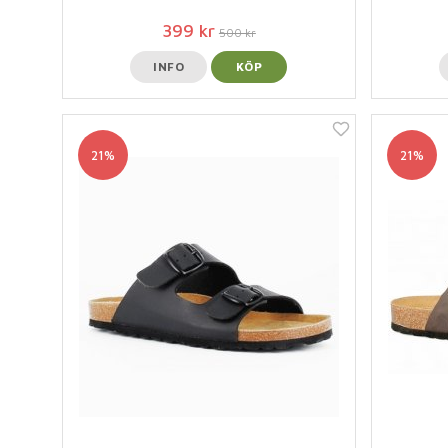
399 kr
500 kr
INFO
KÖP
21%
21%