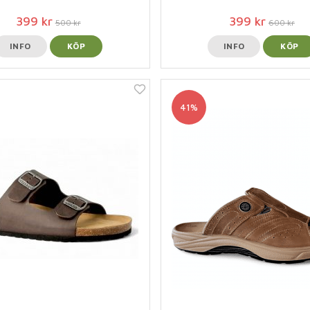
399 kr
399 kr
500 kr
600 kr
INFO
KÖP
INFO
KÖP
41%