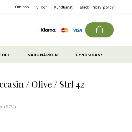
Om oss
Villkor
Kundtjänst
Black Friday-policy
EDEL
VARUMÄRKEN
FYNDSIDAN!
casin / Olive / Strl 42
kr
(
67
%)