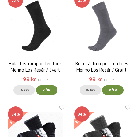
Bola Tåstrumpor TenToes
Bola Tåstrumpor TenToes
Merino Lös Resår / Svart
Merino Lös Resår / Grafit
99 kr
99 kr
139 kr
139 kr
INFO
KÖP
INFO
KÖP
34%
34%