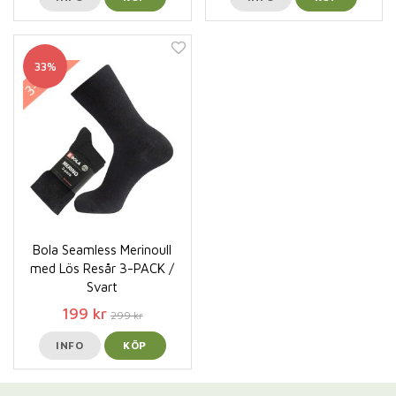
33%
Bola Seamless Merinoull
med Lös Resår 3-PACK /
Svart
199 kr
299 kr
INFO
KÖP