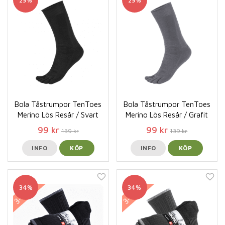
Bola Tåstrumpor TenToes
Bola Tåstrumpor TenToes
Merino Lös Resår / Svart
Merino Lös Resår / Grafit
99 kr
99 kr
139 kr
139 kr
INFO
KÖP
INFO
KÖP
34%
34%