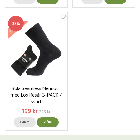
33%
Bola Seamless Merinoull
med Lös Resår 3-PACK /
Svart
199 kr
299 kr
INFO
KÖP