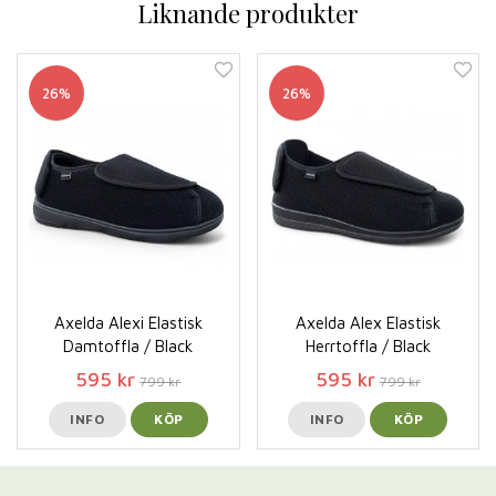
Liknande produkter
26%
26%
Axelda Alexi Elastisk
Axelda Alex Elastisk
Damtoffla / Black
Herrtoffla / Black
595 kr
595 kr
799 kr
799 kr
INFO
KÖP
INFO
KÖP