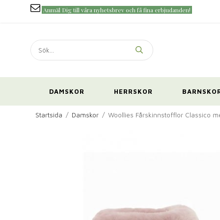
Anmäl Dig till våra nyhetsbrev och få fina erbjudanden!
DAMSKOR
HERRSKOR
BARNSKO
Startsida
/
Damskor
/
Woollies Fårskinnstofflor Classico