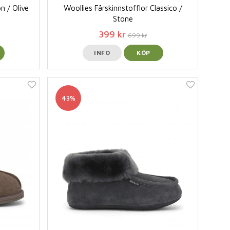
n / Olive
Woollies Fårskinnstofflor Classico /
Stone
399 kr
699 kr
INFO
KÖP
43%