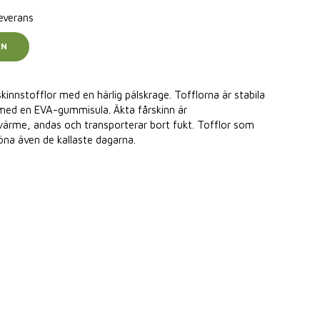
leverans
EN
skinnstofflor med en härlig pälskrage. Tofflorna är stabila
 med en EVA-gummisula. Äkta fårskinn är
värme, andas och transporterar bort fukt. Tofflor som
öna även de kallaste dagarna.