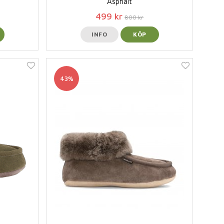
Asphalt
499 kr
800 kr
INFO
KÖP
43%