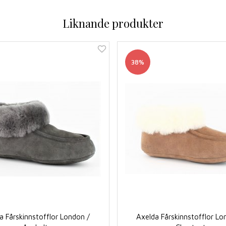
Liknande produkter
38%
a Fårskinnstofflor London /
Axelda Fårskinnstofflor Lo