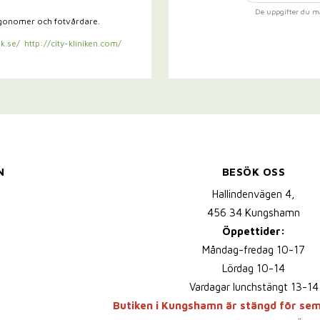
De uppgifter du m
rgonomer och fotvårdare.
k.se/
http://city-kliniken.com/
N
BESÖK OSS
Hallindenvägen 4,
456 34 Kungshamn
Öppettider:
Måndag-fredag 10-17
Lördag 10-14
Vardagar lunchstängt 13-14
Butiken i Kungshamn är stängd för se