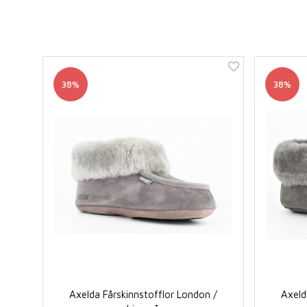
38%
38%
Axelda Fårskinnstofflor London /
Axeld