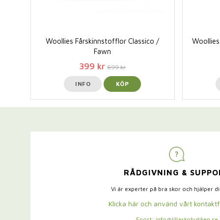
Woollies Fårskinnstofflor Classico /
Woollies
Fawn
399 kr
699 kr
INFO
KÖP
RÅDGIVNING & SUPPO
Vi är experter på bra skor och hjälper d
Klicka här och använd vårt kontakt
Epost: info@lillaskobutiken.se