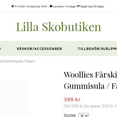
Fri frakt vid köp över 699:-
Leverans 1-5 dagar
Öppet köp 90 dagar
R
VÄSKOR/ACCESSOARER
TILLBEHÖR/HJÄLPM
 med Gummisula / Fawn
Woollies Fårsk
Gummisula / 
399 kr
Ord.
699 kr
. Du sparar
300 kr
(
Storlek