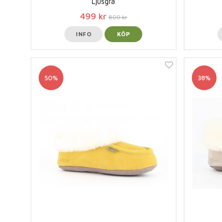
Ljusgrå
499 kr
800 kr
INFO
KÖP
50%
38%