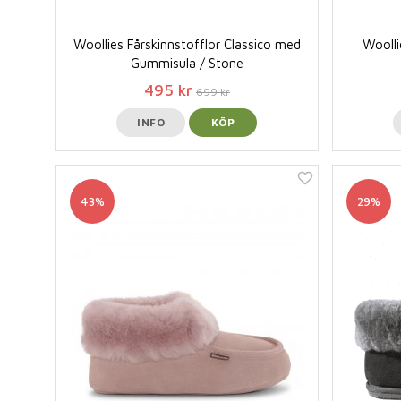
Woollies Fårskinnstofflor Classico med
Woolli
Gummisula / Stone
495 kr
699 kr
INFO
KÖP
43%
29%