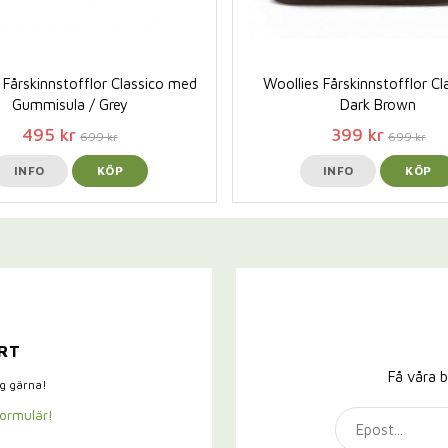
 Fårskinnstofflor Classico med
Woollies Fårskinnstofflor Cl
Gummisula / Grey
Dark Brown
495 kr
399 kr
699 kr
699 kr
INFO
KÖP
INFO
KÖP
RT
Få våra b
ig gärna!
formulär!