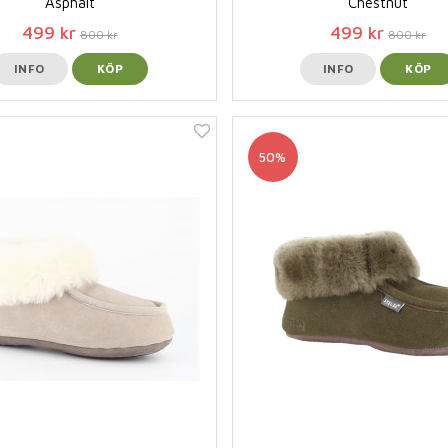
Asphalt
Chestnut
499 kr
499 kr
800 kr
800 kr
INFO
KÖP
INFO
KÖP
50%