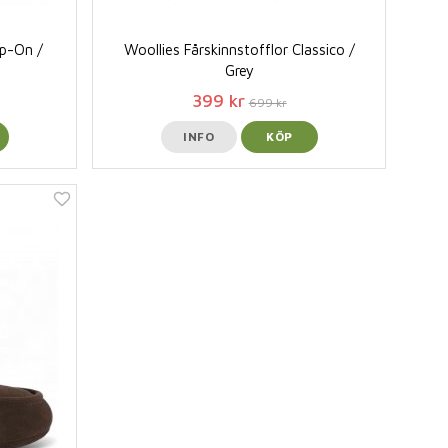
ip-On /
Woollies Fårskinnstofflor Classico /
Grey
399 kr
699 kr
INFO
KÖP