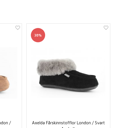
38%
ndon /
Axelda Fårskinnstofflor London / Svart