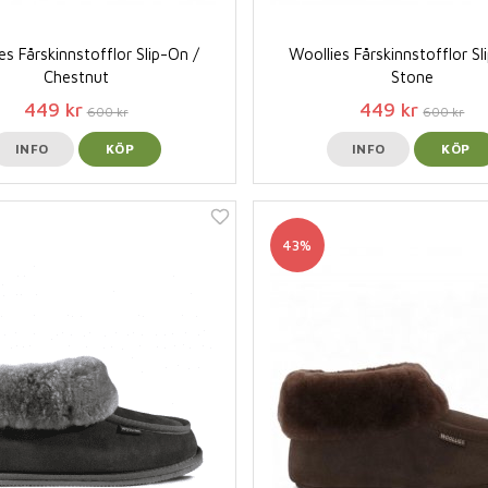
es Fårskinnstofflor Slip-On /
Woollies Fårskinnstofflor Sl
Chestnut
Stone
449 kr
449 kr
600 kr
600 kr
INFO
KÖP
INFO
KÖP
43%