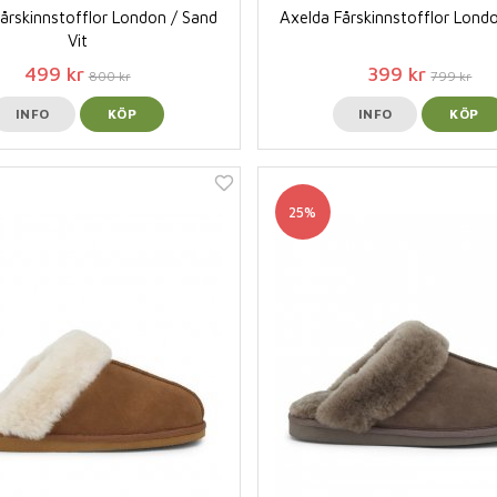
årskinnstofflor London / Sand
Axelda Fårskinnstofflor Londo
Vit
499 kr
399 kr
800 kr
799 kr
INFO
KÖP
INFO
KÖP
25%