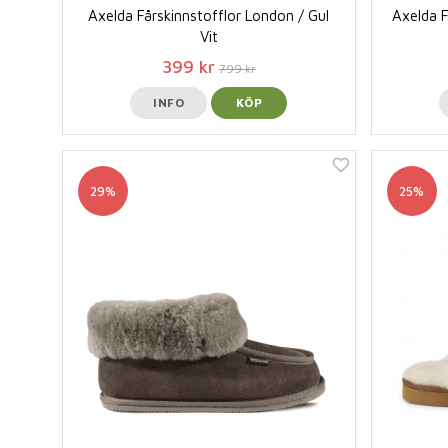
Axelda Fårskinnstofflor London / Gul
Axelda F
Vit
399 kr
799 kr
INFO
KÖP
29%
25%