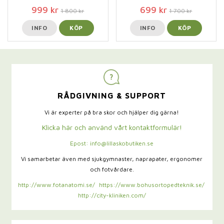
999 kr
699 kr
1 800 kr
1 700 kr
INFO
KÖP
INFO
KÖP
RÅDGIVNING & SUPPORT
Vi är experter på bra skor och hjälper dig gärna!
Klicka här och använd vårt kontaktformulär!
Epost: info@lillaskobutiken.se
Vi samarbetar även med sjukgymnaster,
naprapater, ergonomer
och fotvårdare.
http://www.fotanatomi.se/
https://www.bohusortopedteknik.se/
http://city-kliniken.com/