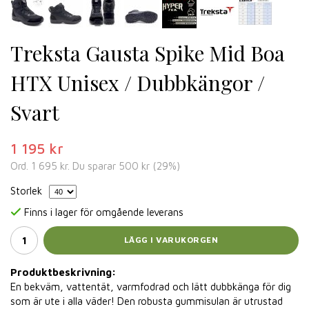
Treksta Gausta Spike Mid Boa
HTX Unisex / Dubbkängor /
Svart
1 195 kr
Ord.
1 695 kr
. Du sparar
500 kr
(
29
%)
Storlek
Finns i lager för omgående leverans
LÄGG I VARUKORGEN
Produktbeskrivning:
En bekväm, vattentät, varmfodrad och lätt dubbkänga för dig
som är ute i alla väder! Den robusta gummisulan är utrustad