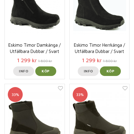
Eskimo Timor Damkänga /
Eskimo Timor Herrkänga /
Utfällbara Dubbar / Svart
Utfällbara Dubbar / Svart
1 299 kr
1 299 kr
1 800 kr
1 800 kr
INFO
KÖP
INFO
KÖP
33%
33%