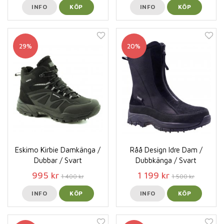
INFO
KÖP
INFO
KÖP
29%
20%
Eskimo Kirbie Damkänga /
Råå Design Idre Dam /
Dubbar / Svart
Dubbkänga / Svart
995 kr
1 199 kr
1 400 kr
1 500 kr
INFO
KÖP
INFO
KÖP