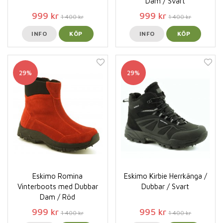
Dam / Svart
999 kr
999 kr
1 400 kr
1 400 kr
INFO
KÖP
INFO
KÖP
29%
29%
Eskimo Romina
Eskimo Kirbie Herrkänga /
Vinterboots med Dubbar
Dubbar / Svart
Dam / Röd
999 kr
995 kr
1 400 kr
1 400 kr