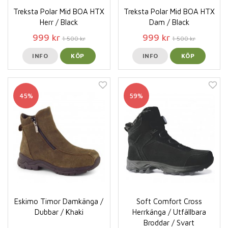
Treksta Polar Mid BOA HTX
Treksta Polar Mid BOA HTX
Herr / Black
Dam / Black
999 kr
999 kr
1 500 kr
1 500 kr
INFO
KÖP
INFO
KÖP
45%
59%
Eskimo Timor Damkänga /
Soft Comfort Cross
Dubbar / Khaki
Herrkänga / Utfällbara
Broddar / Svart