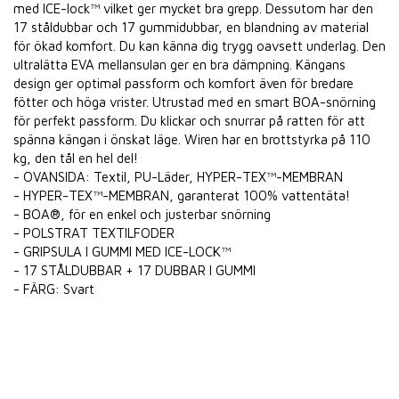
med ICE-lock™ vilket ger mycket bra grepp. Dessutom har den
17 ståldubbar och 17 gummidubbar, en blandning av material
för ökad komfort. Du kan känna dig trygg oavsett underlag. Den
ultralätta EVA mellansulan ger en bra dämpning. Kängans
design ger optimal passform och komfort även för bredare
fötter och höga vrister. Utrustad med en smart BOA-snörning
för perfekt passform. Du klickar och snurrar på ratten för att
spänna kängan i önskat läge. Wiren har en brottstyrka på 110
kg, den tål en hel del!
- OVANSIDA: Textil, PU-Läder, HYPER-TEX™-MEMBRAN
- HYPER-TEX™-MEMBRAN, garanterat 100% vattentäta!
- BOA®, för en enkel och justerbar snörning
- POLSTRAT TEXTILFODER
- GRIPSULA I GUMMI MED ICE-LOCK™
- 17 STÅLDUBBAR + 17 DUBBAR I GUMMI
- FÄRG: Svart