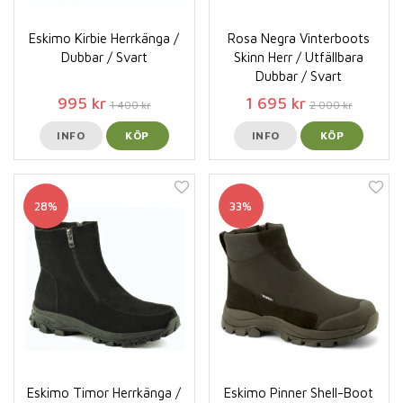
Eskimo Kirbie Herrkänga /
Rosa Negra Vinterboots
Dubbar / Svart
Skinn Herr / Utfällbara
Dubbar / Svart
995 kr
1 695 kr
1 400 kr
2 000 kr
INFO
KÖP
INFO
KÖP
28%
33%
Eskimo Timor Herrkänga /
Eskimo Pinner Shell-Boot