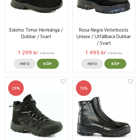
Eskimo Timor Herrkänga /
Rosa Negra Vinterboots
Dubbar / Svart
Unisex / Utfällbara Dubbar
/ Svart
1 299 kr
1 495 kr
1 800 kr
1 800 kr
INFO
KÖP
INFO
KÖP
29%
15%