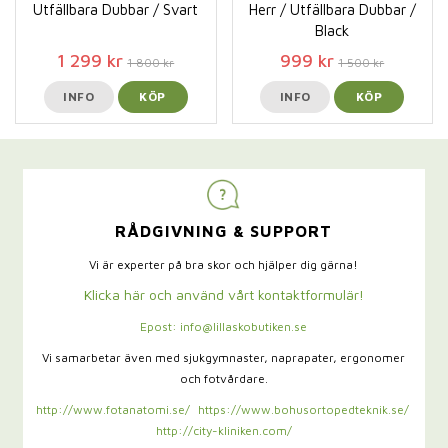
Utfällbara Dubbar / Svart
Herr / Utfällbara Dubbar /
Black
1 299 kr
999 kr
1 800 kr
1 500 kr
INFO
KÖP
INFO
KÖP
RÅDGIVNING & SUPPORT
Vi är experter på bra skor och hjälper dig gärna!
Klicka här och använd vårt kontaktformulär!
Epost: info@lillaskobutiken.se
Vi samarbetar även med sjukgymnaster,
naprapater, ergonomer
och fotvårdare.
http://www.fotanatomi.se/
https://www.bohusortopedteknik.se/
http://city-kliniken.com/