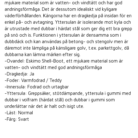
mjukare material som är vatten- och vindtätt och har god
andningsförmåga. Det är dessutom idealiskt vid kyligare
väderförhållanden. Kängorna har en dragkedja på insidan för en
enkel på- och avtagning. Yttersulan är isolerande mot kyla och
är utrustade med dubbar i härdat stål som ger dig ett bra grepp
på snö och is. Funktionen i yttersulan är densamma som i
dubbdäck och kan användas på betong- och stengolv men är
däremot inte lämpliga på känsligare golv, t.ex. parkettgolv, då
dubbarna kan lämna märken efter sig.
-Ovandel: Eskimo Shell-Boot, ett mjukare material som är
vatten- och vindtätt med god andningsförmåga
-Dragkedja: Ja
-Foder: Varmfodrad / Teddy
-Innersula: Fodrad och urtagbar
-Yttersula: Greppsäker, stötdämpande, yttersula i gummi med
dubbar i volfram (härdat stål) och dubbar i gummi som
underlättar när det är halt och isigt ute.
-Läst: Normal
-Färg: Svart