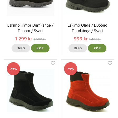
Eskimo Timor Damkänga /
Eskimo Olara / Dubbad
Dubbar / Svart
Damkänga / Svart
1 299 kr
999 kr
1 800 kr
1 400 kr
INFO
KÖP
INFO
KÖP
29%
29%