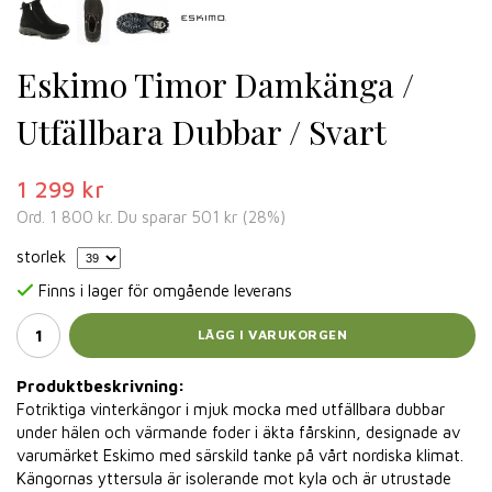
Eskimo Timor Damkänga /
Utfällbara Dubbar / Svart
1 299 kr
Ord.
1 800 kr
. Du sparar
501 kr
(
28
%)
storlek
Finns i lager för omgående leverans
LÄGG I VARUKORGEN
Produktbeskrivning:
Fotriktiga vinterkängor i mjuk mocka med utfällbara dubbar
under hälen och värmande foder i äkta fårskinn, designade av
varumärket Eskimo med särskild tanke på vårt nordiska klimat.
Kängornas yttersula är isolerande mot kyla och är utrustade