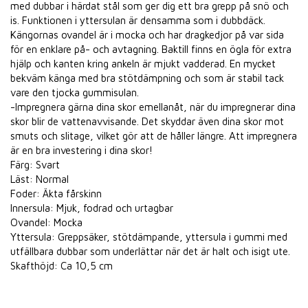
med dubbar i härdat stål som ger dig ett bra grepp på snö och
is. Funktionen i yttersulan är densamma som i dubbdäck.
Kängornas ovandel är i mocka och har dragkedjor på var sida
för en enklare på- och avtagning. Baktill finns en ögla för extra
hjälp och kanten kring ankeln är mjukt vadderad. En mycket
bekväm känga med bra stötdämpning och som är stabil tack
vare den tjocka gummisulan.
-Impregnera gärna dina skor emellanåt, när du impregnerar dina
skor blir de vattenavvisande. Det skyddar även dina skor mot
smuts och slitage, vilket gör att de håller längre. Att impregnera
är en bra investering i dina skor!
Färg: Svart
Läst: Normal
Foder: Äkta fårskinn
Innersula: Mjuk, fodrad och urtagbar
Ovandel: Mocka
Yttersula: Greppsäker, stötdämpande, yttersula i gummi med
utfällbara dubbar som underlättar när det är halt och isigt ute.
Skafthöjd: Ca 10,5 cm