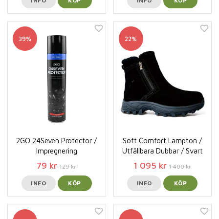
INFO
KÖP
INFO
KÖP
39%
22%
2GO 24Seven Protector /
Soft Comfort Lampton /
Impregnering
Utfällbara Dubbar / Svart
79 kr
1 095 kr
129 kr
1 400 kr
INFO
KÖP
INFO
KÖP