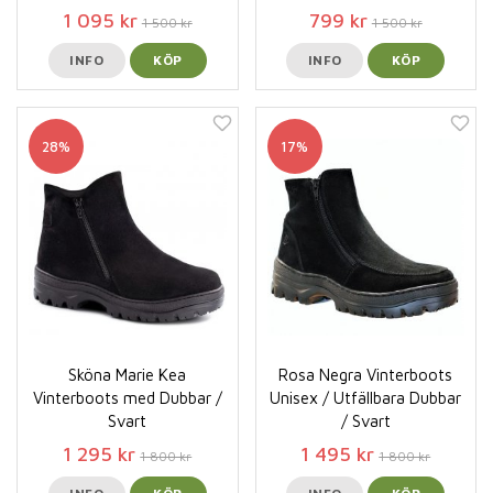
1 095 kr
799 kr
1 500 kr
1 500 kr
INFO
KÖP
INFO
KÖP
28%
17%
Sköna Marie Kea
Rosa Negra Vinterboots
Vinterboots med Dubbar /
Unisex / Utfällbara Dubbar
Svart
/ Svart
1 295 kr
1 495 kr
1 800 kr
1 800 kr