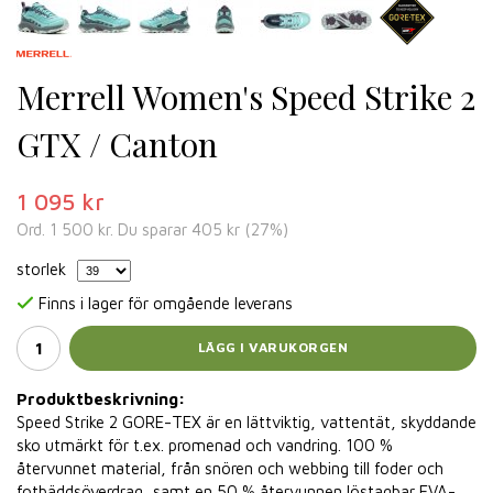
Merrell Women's Speed Strike 2
GTX / Canton
1 095 kr
Ord.
1 500 kr
. Du sparar
405 kr
(
27
%)
storlek
Finns i lager för omgående leverans
LÄGG I VARUKORGEN
Produktbeskrivning:
Speed Strike 2 GORE-TEX ​​är en lättviktig, vattentät, skyddande
sko utmärkt för t.ex. promenad och vandring. 100 %
återvunnet material, från snören och webbing till foder och
fotbäddsöverdrag, samt en 50 % återvunnen löstagbar EVA-