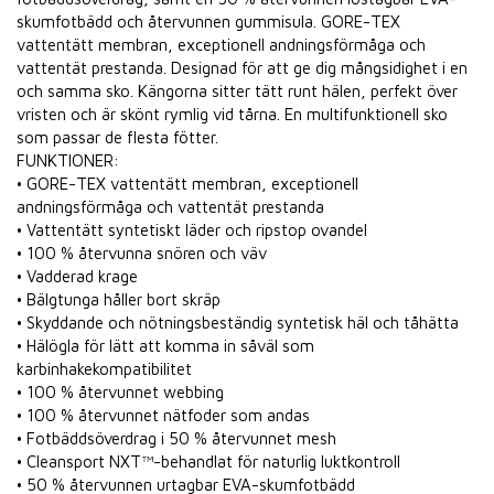
skumfotbädd och återvunnen gummisula. GORE-TEX
vattentätt membran, exceptionell andningsförmåga och
vattentät prestanda. Designad för att ge dig mångsidighet i en
och samma sko. Kängorna sitter tätt runt hälen, perfekt över
vristen och är skönt rymlig vid tårna. En multifunktionell sko
som passar de flesta fötter.
FUNKTIONER:
• GORE-TEX vattentätt membran, exceptionell
andningsförmåga och vattentät prestanda
• Vattentätt syntetiskt läder och ripstop ovandel
• 100 % återvunna snören och väv
• Vadderad krage
• Bälgtunga håller bort skräp
• Skyddande och nötningsbeständig syntetisk häl och tåhätta
• Hälögla för lätt att komma in såväl som
karbinhakekompatibilitet
• 100 % återvunnet webbing
• 100 % återvunnet nätfoder som andas
• Fotbäddsöverdrag i 50 % återvunnet mesh
• Cleansport NXT™-behandlat för naturlig luktkontroll
• 50 % återvunnen urtagbar EVA-skumfotbädd