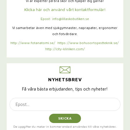
Vi är experter på bra skor och hjälper dig gärna!
Klicka här och använd vårt kontaktformulär!
Epost: info@lillaskobutiken.se
Vi samarbetar även med sjukgymnaster,
naprapater, ergonomer
och fotvårdare.
http://www.fotanatomi.se/
https://www.bohusortopedteknik.se/
http://city-kliniken.com/
NYHETSBREV
Få våra bästa erbjudanden, tips och nyheter!
SKICKA
De uppgifter du matar in kommer endast användas till våra nyhetsbrev.