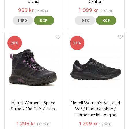
Orchid
Canton
999 kr
1 099 kr
1 600 kr
1 700 kr
INFO
KÖP
INFO
KÖP
28%
24%
Merrell Women's Speed
Merrell Women's Antora 4
Strike 2 Mid GTX / Black
WP / Black Graphite /
Promenadsko Jogging
1 295 kr
1 299 kr
1 800 kr
1 700 kr