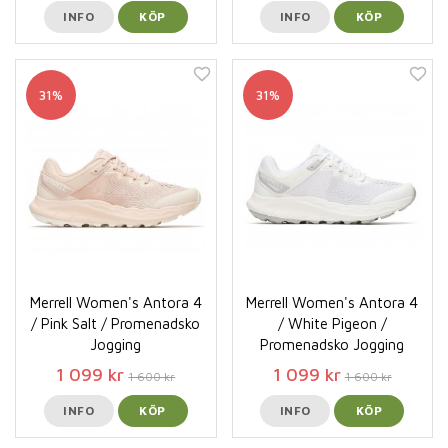
INFO
KÖP
INFO
KÖP
31%
31%
Merrell Women's Antora 4
Merrell Women's Antora 4
/ Pink Salt / Promenadsko
/ White Pigeon /
Jogging
Promenadsko Jogging
1 099 kr
1 099 kr
1 600 kr
1 600 kr
INFO
KÖP
INFO
KÖP