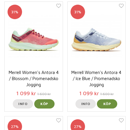
31%
31%
Merrell Women's Antora 4
Merrell Women's Antora 4
/ Blossom / Promenadsko
/ Ice Blue / Promenadsko
Jogging
Jogging
1 099 kr
1 099 kr
1 600 kr
1 600 kr
INFO
KÖP
INFO
KÖP
27%
27%