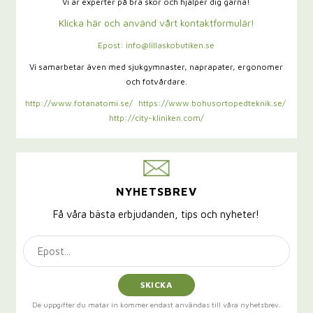
Vi är experter på bra skor och hjälper dig gärna!
Klicka här och använd vårt kontaktformulär!
Epost: info@lillaskobutiken.se
Vi samarbetar även med sjukgymnaster,
naprapater, ergonomer
och fotvårdare.
http://www.fotanatomi.se/
https://www.bohusortopedteknik.se/
http://city-kliniken.com/
NYHETSBREV
Få våra bästa erbjudanden, tips och nyheter!
SKICKA
De uppgifter du matar in kommer endast användas till våra nyhetsbrev.