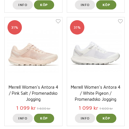
INFO
KÖP
INFO
KÖP
31%
31%
Merrell Women's Antora 4
Merrell Women's Antora 4
/ Pink Salt / Promenadsko
/ White Pigeon /
Jogging
Promenadsko Jogging
1 099 kr
1 099 kr
1 600 kr
1 600 kr
INFO
KÖP
INFO
KÖP