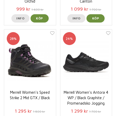
Orchid
Canton
999 kr
1 099 kr
1 600 kr
1 700 kr
INFO
KÖP
INFO
KÖP
28%
24%
Merrell Women's Speed
Merrell Women's Antora 4
Strike 2 Mid GTX / Black
WP / Black Graphite /
Promenadsko Jogging
1 295 kr
1 299 kr
1 800 kr
1 700 kr