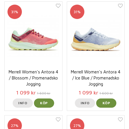
31%
31%
Merrell Women's Antora 4
Merrell Women's Antora 4
/ Blossom / Promenadsko
/ Ice Blue / Promenadsko
Jogging
Jogging
1 099 kr
1 099 kr
1 600 kr
1 600 kr
INFO
KÖP
INFO
KÖP
27%
27%