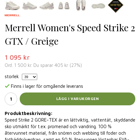
Merrell Women's Speed Strike 2
GTX / Greige
1 095 kr
Ord.
1 500 kr
. Du sparar
405 kr
(
27
%)
storlek
Finns i lager för omgående leverans
LÄGG I VARUKORGEN
Produktbeskrivning:
Speed Strike 2 GORE-TEX ​​är en lättviktig, vattentät, skyddande
sko utmärkt för t.ex. promenad och vandring. 100 %
återvunnet material, från snören och webbing till foder och
fotbäddsöverdrag, samt en 50 % återvunnen löstagbar EVA-