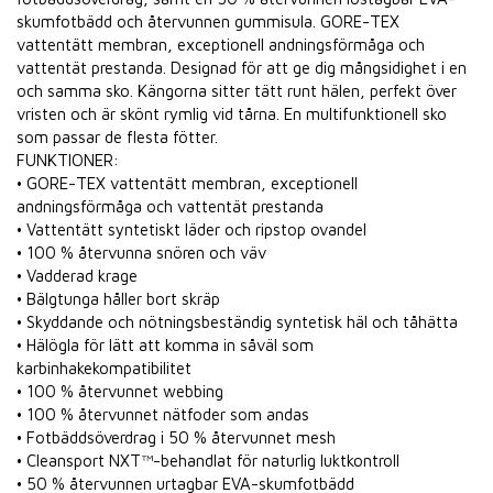
skumfotbädd och återvunnen gummisula. GORE-TEX
vattentätt membran, exceptionell andningsförmåga och
vattentät prestanda. Designad för att ge dig mångsidighet i en
och samma sko. Kängorna sitter tätt runt hälen, perfekt över
vristen och är skönt rymlig vid tårna. En multifunktionell sko
som passar de flesta fötter.
FUNKTIONER:
• GORE-TEX vattentätt membran, exceptionell
andningsförmåga och vattentät prestanda
• Vattentätt syntetiskt läder och ripstop ovandel
• 100 % återvunna snören och väv
• Vadderad krage
• Bälgtunga håller bort skräp
• Skyddande och nötningsbeständig syntetisk häl och tåhätta
• Hälögla för lätt att komma in såväl som
karbinhakekompatibilitet
• 100 % återvunnet webbing
• 100 % återvunnet nätfoder som andas
• Fotbäddsöverdrag i 50 % återvunnet mesh
• Cleansport NXT™-behandlat för naturlig luktkontroll
• 50 % återvunnen urtagbar EVA-skumfotbädd