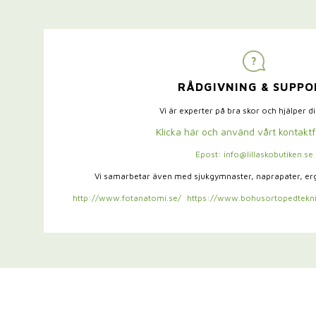
RÅDGIVNING & SUPPO
Vi är experter på bra skor och hjälper d
Klicka här och använd vårt kontakt
Epost: info@lillaskobutiken.se
Vi samarbetar även med sjukgymnaster,
naprapater, e
http://www.fotanatomi.se/
https://www.bohusortopedtekni