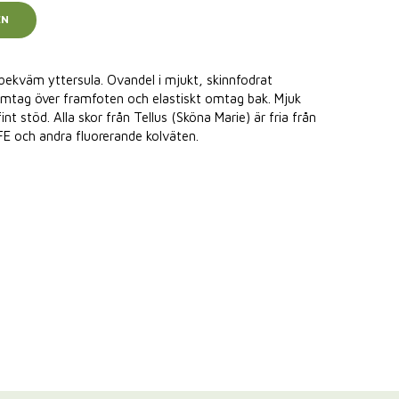
EN
ekväm yttersula. Ovandel i mjukt, skinnfodrat
mtag över framfoten och elastiskt omtag bak. Mjuk
nt stöd. Alla skor från Tellus (Sköna Marie) är fria från
E och andra fluorerande kolväten.