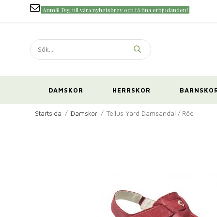
Anmäl Dig till våra nyhetsbrev och få fina erbjudanden!
DAMSKOR
HERRSKOR
BARNSKO
Startsida
/
Damskor
/
Tellus Yard Damsandal / Röd