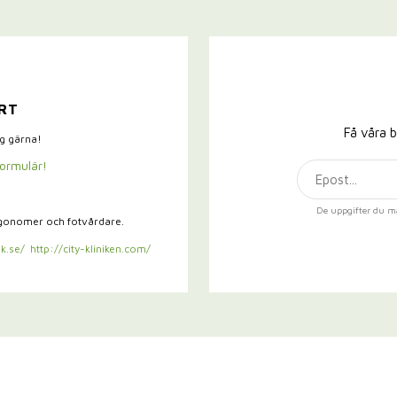
RT
Få våra b
ig gärna!
formulär!
De uppgifter du m
rgonomer och fotvårdare.
k.se/
http://city-kliniken.com/