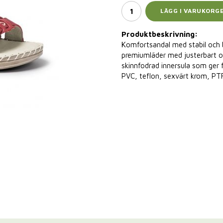
LÄGG I VARUKORG
Produktbeskrivning:
Komfortsandal med stabil och b
premiumläder med justerbart o
skinnfodrad innersula som ger fi
PVC, teflon, sexvärt krom, PTF