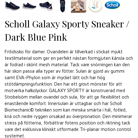
Scholl Galaxy Sporty Sneaker /
Dark Blue Pink
Fritidssko för damer. Ovandelen är tillverkad i stickat mjukt
textilmaterial som ger en perfekt nästan formgjuten känsla och
är fodrad i skönt mesh material. Tack vare snörningen kan den
här skon passa alla typer av fötter. Sulan är gjord av gummi
samt EVA-Phylon som är mycket lätt och har hög
stötdämpningsfunktion. Den har ett grovt mönster för att
motverka halkolyckor. GALAXY SPORTY är konstruerad med
Strobelsöm mellan ovandel och sula, för att ge flexibilitet och
enastående komfort. Innersulan är uttagbar och har Scholl
Biomechanic© tekniken som kan minska smärta i häl, fotled,
knä och nedre ryggen orsakad av överpronation. Den minimerar
stress på fötterna, förbättrar fotens position och riktning tack
vare det exklusiva kliniskt utformade Tri-planar motion control
systemet.