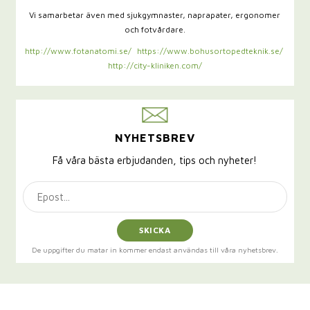
Vi samarbetar även med sjukgymnaster,
naprapater, ergonomer
och fotvårdare.
http://www.fotanatomi.se/
https://www.bohusortopedteknik.se/
http://city-kliniken.com/
NYHETSBREV
Få våra bästa erbjudanden, tips och nyheter!
SKICKA
De uppgifter du matar in kommer endast användas till våra nyhetsbrev.