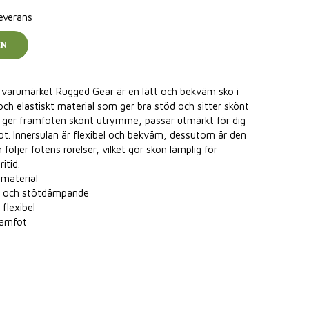
leverans
EN
 varumärket Rugged Gear är en lätt och bekväm sko i
 och elastiskt material som ger bra stöd och sitter skönt
m ger framfoten skönt utrymme, passar utmärkt för dig
fot. Innersulan är flexibel och bekväm, dessutom är den
följer fotens rörelser, vilket gör skon lämplig för
itid.
 material
de och stötdämpande
flexibel
ramfot