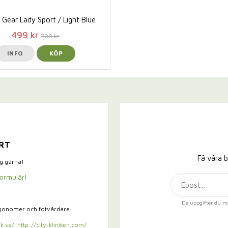
Gear Lady Sport / Light Blue
499 kr
700 kr
INFO
KÖP
RT
Få våra b
ig gärna!
formulär!
De uppgifter du m
rgonomer och fotvårdare.
k.se/
http://city-kliniken.com/