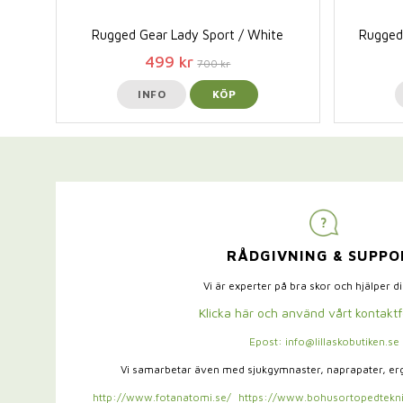
Rugged Gear Lady Sport / White
Rugged 
499 kr
700 kr
INFO
KÖP
RÅDGIVNING & SUPPO
Vi är experter på bra skor och hjälper d
Klicka här och använd vårt kontakt
Epost: info@lillaskobutiken.se
Vi samarbetar även med sjukgymnaster,
naprapater, e
http://www.fotanatomi.se/
https://www.bohusortopedtekni