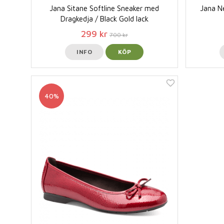
Jana Sitane Softline Sneaker med
Jana N
Dragkedja / Black Gold lack
299 kr
700 kr
INFO
KÖP
40%