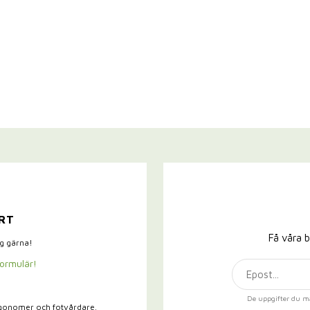
RT
Få våra b
ig gärna!
formulär!
De uppgifter du m
rgonomer och fotvårdare.