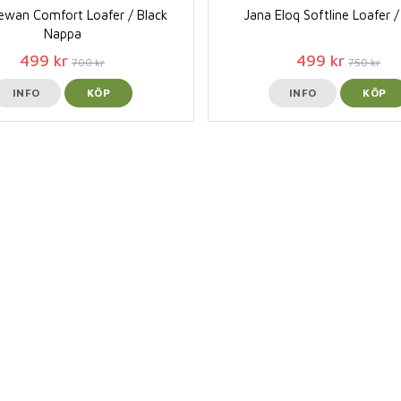
ewan Comfort Loafer / Black
Jana Eloq Softline Loafer /
Nappa
499 kr
499 kr
700 kr
750 kr
INFO
KÖP
INFO
KÖP