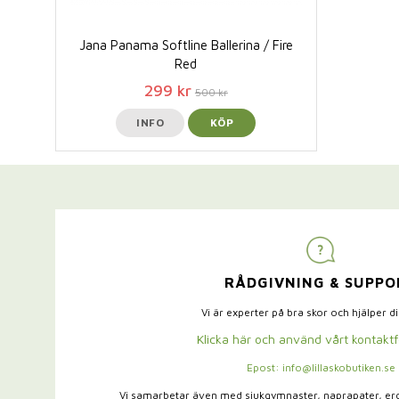
Jana Panama Softline Ballerina / Fire
Red
299 kr
500 kr
INFO
KÖP
RÅDGIVNING & SUPPO
Vi är experter på bra skor och hjälper d
Klicka här och använd vårt kontakt
Epost: info@lillaskobutiken.se
Vi samarbetar även med sjukgymnaster,
naprapater, e