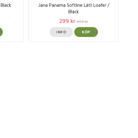
 Black
Jana Panama Softline Lätt Loafer /
Black
299 kr
600 kr
INFO
KÖP