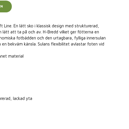
EN
t Line. En lätt sko i klassisk design med strukturerad,
on lätt att ta på och av. H-Bredd vilket ger fötterna en
nomiska fotbädden och den urtagbara, fylliga innersulan
 en bekväm känsla. Sulans flexibilitet avlastar foten vid
nnet material
urerad, lackad yta