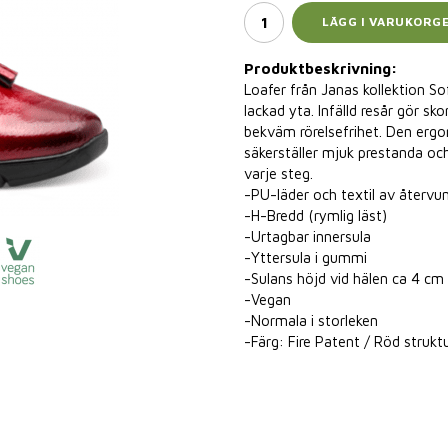
LÄGG I VARUKORG
Produktbeskrivning:
Loafer från Janas kollektion Sof
lackad yta. Infälld resår gör sk
bekväm rörelsefrihet. Den ergo
säkerställer mjuk prestanda och
varje steg.
-PU-läder och textil av återvu
-H-Bredd (rymlig läst)
-Urtagbar innersula
-Yttersula i gummi
-Sulans höjd vid hälen ca 4 cm
-Vegan
-Normala i storleken
-Färg: Fire Patent / Röd strukt