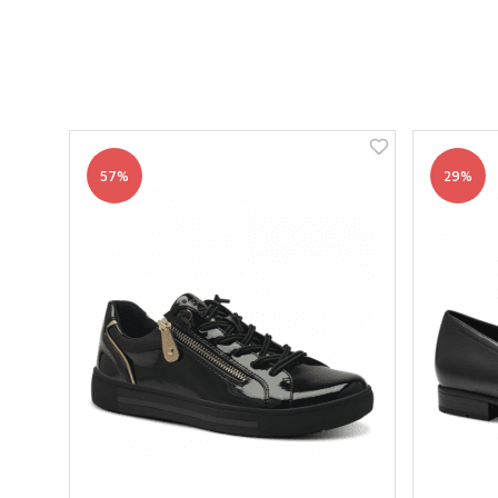
57%
29%