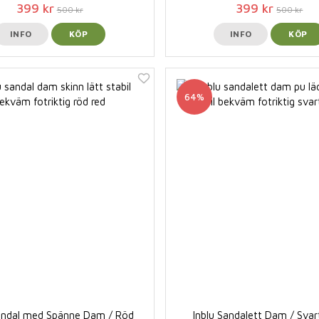
399 kr
399 kr
500 kr
500 kr
INFO
KÖP
INFO
KÖP
64%
Sandal med Spänne Dam / Röd
Inblu Sandalett Dam / Svar