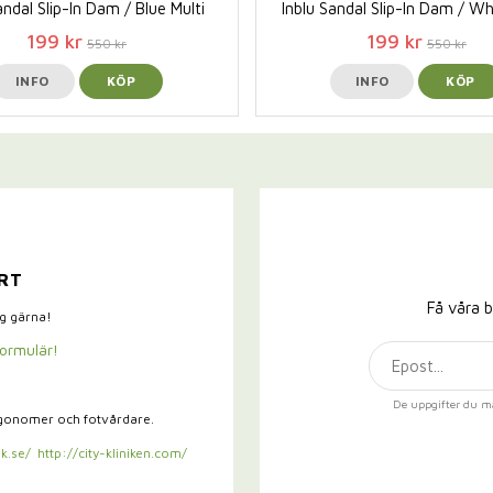
andal Slip-In Dam / Blue Multi
Inblu Sandal Slip-In Dam / Wh
199 kr
199 kr
550 kr
550 kr
INFO
KÖP
INFO
KÖP
RT
Få våra b
ig gärna!
formulär!
De uppgifter du m
rgonomer och fotvårdare.
k.se/
http://city-kliniken.com/