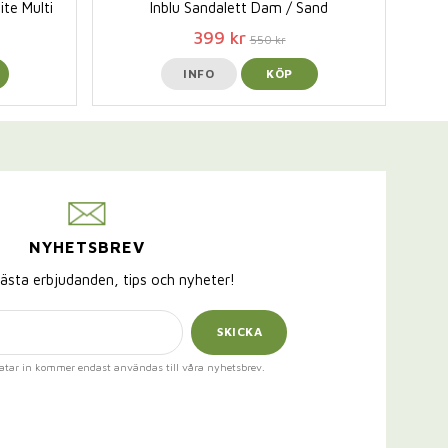
ite Multi
Inblu Sandalett Dam / Sand
399 kr
550 kr
INFO
KÖP
NYHETSBREV
ästa erbjudanden, tips och nyheter!
SKICKA
atar in kommer endast användas till våra nyhetsbrev.