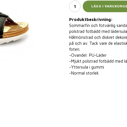
LÄGG I VARUKORG
Produktbeskrivning:
Sommarfin och fotvänlig sanda
polstrad fotbädd med lädersul
Hålmönstrad och diskret dekorer
på och av. Tack vare de elasti
foten.
-Ovandel: PU-Läder
-Mjukt polstrad fotbädd med l
-Yttersula i gummi
-Normal storlek