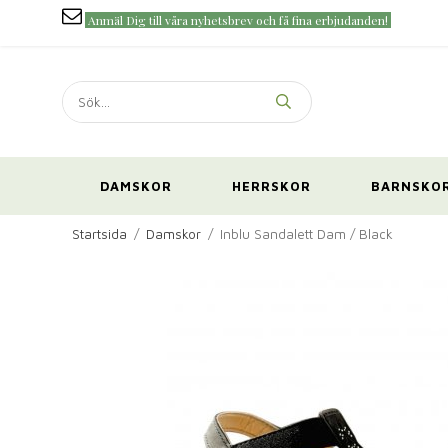
Anmäl Dig till våra nyhetsbrev och få fina erbjudanden!
DAMSKOR
HERRSKOR
BARNSKO
Startsida
/
Damskor
/
Inblu Sandalett Dam / Black