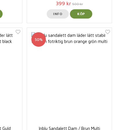
399 kr
500 kr
INFO
KÖP
50%
t Guld
Inblu Sandalett Dam / Brun Multi