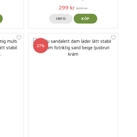
299 kr
600 kr
INFO
KÖP
27%