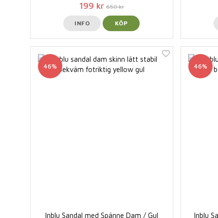
199 kr
650 kr
INFO
KÖP
46%
46%
Inblu Sandal med Spänne Dam / Gul
Inblu 