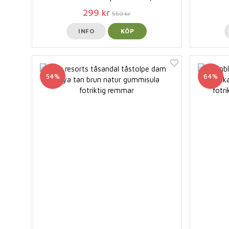
299 kr
550 kr
INFO
KÖP
54%
64%