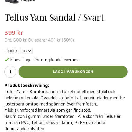
Tellus Yam Sandal / Svart
399 kr
Ord.
800 kr
. Du sparar
401 kr
(
50
%)
storlek
Finns i lager för omgående leverans
LÄGG I VARUKORGEN
Produktbeskrivning:
Tellus Yam - Komfortsandal i toffelmodell med stabil och
bekväm yttersula. Ovandel i skinnfodrat premiumläder med tre
justerbara omtag med spännen över framfoten..
Mjuk skinnfodrad innersula som ger fint stöd.
Halkfri zon i gummi under framfoten . Alla skor från Tellus är
fria från PVC, teflon, sexvärt krom, PTFE och andra
fluorerande kolväten.