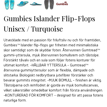
Gumbies Islander Flip-Flops
Unisex / Turquoise
Utvecklade med en passion för friluftsliv nu och för framtiden,
Gumbies™ Islander flip-flops ger friheten med minimalistiska
skor samtidigt som de skyddar foten. Återvunnen Gumtread™
gummi-yttersula, mjuk återvunnen bomullsrem och tåstolpe.
Förstärkt tåvalv och en sula som följer fotens konturer för
ultimat komfort. -HÅLLBAR YTTERSULA - Gumtread™
återvunna gummiyttersulor som är flexibla, dämpade och
slitstarka. Biologiskt nedbrytbara jutefibrer förstärker och
bevarar gummits integritet. -MJUK BOMULL - finishen är viktig.
Tåstolparna och remfodret är gjorda av mjuk bomullscanvas,
vilket säkerställer omedelbar komfort från första användningen.
-KONTURERAD FÖR KOMFORT - designad för att passa fotens
naturliga form.