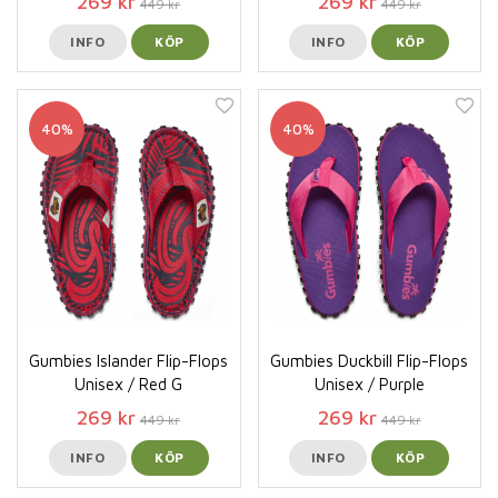
269 kr
269 kr
449 kr
449 kr
INFO
KÖP
INFO
KÖP
40%
40%
Gumbies Islander Flip-Flops
Gumbies Duckbill Flip-Flops
Unisex / Red G
Unisex / Purple
269 kr
269 kr
449 kr
449 kr
INFO
KÖP
INFO
KÖP