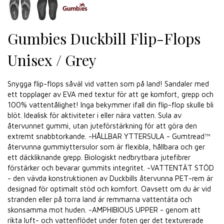
Gumbies Duckbill Flip-Flops
Unisex / Grey
Snygga flip-flops såväl vid vatten som på land! Sandaler med
ett topplager av EVA med textur för att ge komfort, grepp och
100% vattentålighet! Inga bekymmer ifall din flip-flop skulle bli
blöt. Idealisk för aktiviteter i eller nära vatten. Sula av
återvunnet gummi, utan juteförstärkning för att göra den
extremt snabbtorkande. -HÅLLBAR YTTERSULA - Gumtread™
återvunna gummiyttersulor som är flexibla, hållbara och ger
ett däckliknande grepp. Biologiskt nedbrytbara jutefibrer
förstärker och bevarar gummits integritet. -VATTENTÄT STÖD
- den vävda konstruktionen av Duckbills återvunna PET-rem är
designad för optimalt stöd och komfort. Oavsett om du är vid
stranden eller på torra land är remmarna vattentäta och
skonsamma mot huden. -AMPHIBIOUS UPPER - genom att
rikta luft- och vattenflödet under foten ger det texturerade