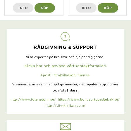
INFO
KÖP
INFO
KÖP
RÅDGIVNING & SUPPORT
Vi är experter på bra skor och hjälper dig gärna!
Klicka här och använd vårt kontaktformulär!
Epost: info@lillaskobutiken.se
Vi samarbetar även med sjukgymnaster,
naprapater, ergonomer
och fotvårdare.
http://www.fotanatomi.se/
https://www.bohusortopedteknik.se/
http://city-kliniken.com/