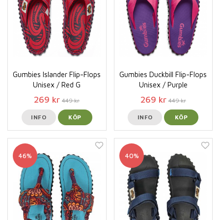
Gumbies Islander Flip-Flops
Gumbies Duckbill Flip-Flops
Unisex / Red G
Unisex / Purple
269 kr
269 kr
449 kr
449 kr
INFO
KÖP
INFO
KÖP
46%
40%