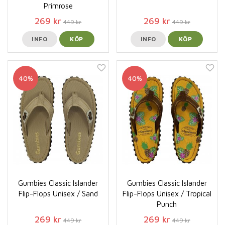
Primrose
269 kr
269 kr
449 kr
449 kr
INFO
KÖP
INFO
KÖP
40%
40%
Gumbies Classic Islander
Gumbies Classic Islander
Flip-Flops Unisex / Sand
Flip-Flops Unisex / Tropical
Punch
269 kr
269 kr
449 kr
449 kr