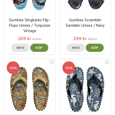
Gumbies Slingbacks Flip-
Gumbies Scrambler
Flops Unisex / Turquoise
Sandaler Unisex / Navy
Vintage
269 kr
299 kr
499 kr
499 kr
INFO
KÖP
INFO
KÖP
40%
40%