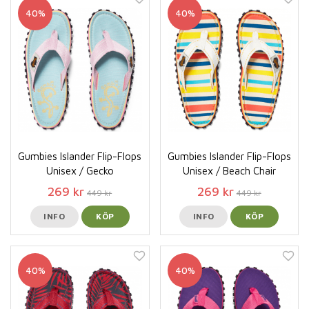
40%
40%
Gumbies Islander Flip-Flops
Gumbies Islander Flip-Flops
Unisex / Gecko
Unisex / Beach Chair
269 kr
269 kr
449 kr
449 kr
INFO
KÖP
INFO
KÖP
40%
40%