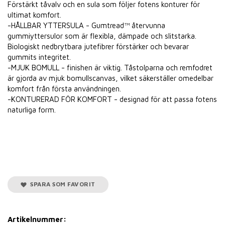
Förstärkt tåvalv och en sula som följer fotens konturer för
ultimat komfort.
-HÅLLBAR YTTERSULA - Gumtread™ återvunna
gummiyttersulor som är flexibla, dämpade och slitstarka.
Biologiskt nedbrytbara jutefibrer förstärker och bevarar
gummits integritet.
-MJUK BOMULL - finishen är viktig. Tåstolparna och remfodret
är gjorda av mjuk bomullscanvas, vilket säkerställer omedelbar
komfort från första användningen.
-KONTURERAD FÖR KOMFORT - designad för att passa fotens
naturliga form.
SPARA SOM FAVORIT
Artikelnummer: