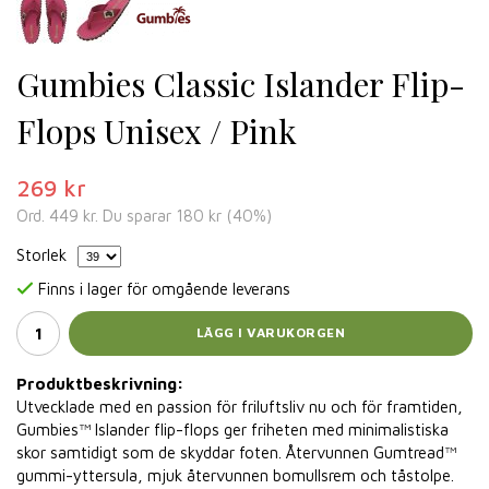
Gumbies Classic Islander Flip-
Flops Unisex / Pink
269 kr
Ord.
449 kr
. Du sparar
180 kr
(
40
%)
Storlek
Finns i lager för omgående leverans
LÄGG I VARUKORGEN
Produktbeskrivning:
Utvecklade med en passion för friluftsliv nu och för framtiden,
Gumbies™ Islander flip-flops ger friheten med minimalistiska
skor samtidigt som de skyddar foten. Återvunnen Gumtread™
gummi-yttersula, mjuk återvunnen bomullsrem och tåstolpe.