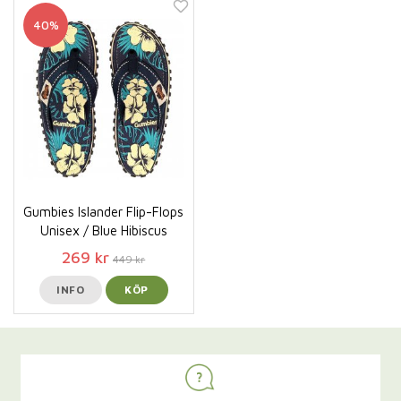
40%
Gumbies Islander Flip-Flops
Unisex / Blue Hibiscus
269 kr
449 kr
INFO
KÖP