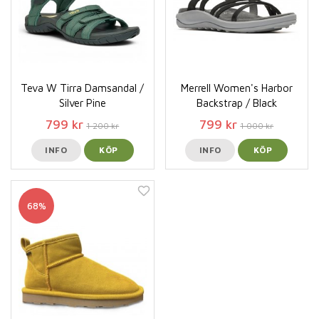
Teva W Tirra Damsandal /
Merrell Women's Harbor
Silver Pine
Backstrap / Black
799 kr
799 kr
1 200 kr
1 000 kr
INFO
KÖP
INFO
KÖP
68%