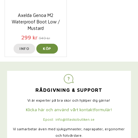
Axelda Genoa M2
Waterproof Boot Low /
Mustard
299 kr
949 kr
INFO
KÖP
RÅDGIVNING & SUPPORT
Vi är experter på bra skor och hjälper dig gärna!
Klicka här och använd vårt kontaktformulär!
Epost: info@lillaskobutiken.se
Vi samarbetar även med sjukgymnaster,
naprapater, ergonomer
och fotvårdare.