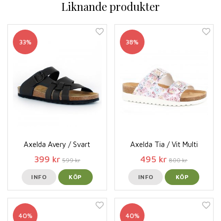
Liknande produkter
33%
38%
Axelda Avery / Svart
Axelda Tia / Vit Multi
399 kr
495 kr
599 kr
800 kr
INFO
KÖP
INFO
KÖP
40%
40%