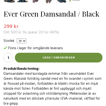
Ever Green Damsandal / Black
299 kr
Ord.
500 kr
. Du sparar
201 kr
(
40
%)
Storlek
Finns i lager för omgående leverans
LÄGG I VARUKORGEN
Produktbeskrivning:
Damsandaler med korslagda remmar från varumärket Ever
Green. Klassisk fotriktig sandal med en fin ovandel i syntet som
är flossad på insidan, fotbädden är klädd i mocka för en mjuk
känsla mot foten. Fotbädden är fint uppbyggd och mjukt
stoppad för avlastning och stötdämpning. Mellansulan är av
naturkork med en slitstark yttersula i EVA-material, räfflad för
bra grepp.