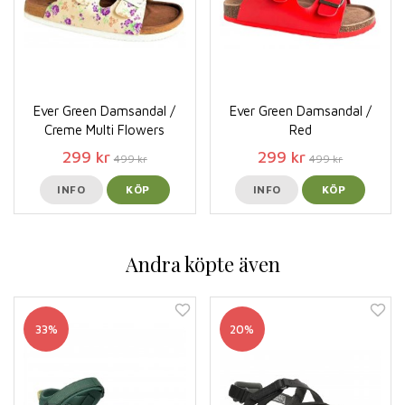
Ever Green Damsandal /
Ever Green Damsandal /
Creme Multi Flowers
Red
299 kr
299 kr
499 kr
499 kr
INFO
KÖP
INFO
KÖP
Andra köpte även
33%
20%