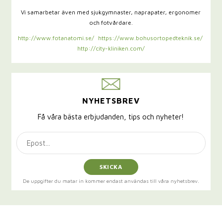
Vi samarbetar även med sjukgymnaster,
naprapater, ergonomer
och fotvårdare.
http://www.fotanatomi.se/
https://www.bohusortopedteknik.se/
http://city-kliniken.com/
NYHETSBREV
Få våra bästa erbjudanden, tips och nyheter!
SKICKA
De uppgifter du matar in kommer endast användas till våra nyhetsbrev.