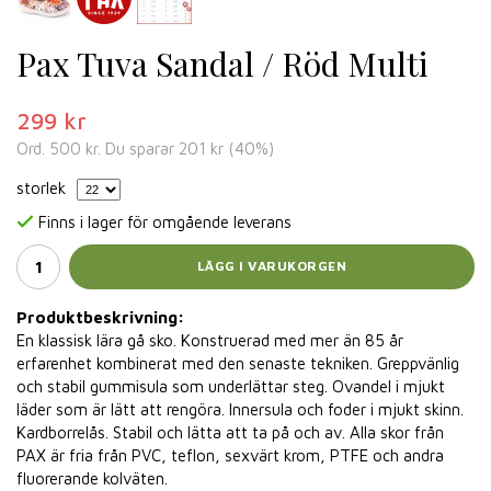
Pax Tuva Sandal / Röd Multi
299 kr
Ord.
500 kr
. Du sparar
201 kr
(
40
%)
storlek
Finns i lager för omgående leverans
LÄGG I VARUKORGEN
Produktbeskrivning:
En klassisk lära gå sko. Konstruerad med mer än 85 år
erfarenhet kombinerat med den senaste tekniken. Greppvänlig
och stabil gummisula som underlättar steg. Ovandel i mjukt
läder som är lätt att rengöra. Innersula och foder i mjukt skinn.
Kardborrelås. Stabil och lätta att ta på och av. Alla skor från
PAX är fria från PVC, teflon, sexvärt krom, PTFE och andra
fluorerande kolväten.