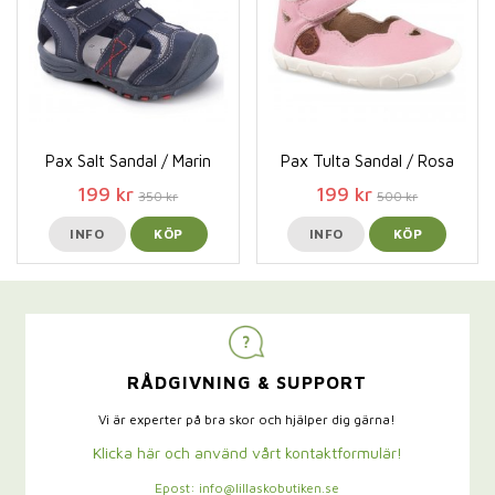
Pax Salt Sandal / Marin
Pax Tulta Sandal / Rosa
199 kr
199 kr
350 kr
500 kr
INFO
KÖP
INFO
KÖP
RÅDGIVNING & SUPPORT
Vi är experter på bra skor och hjälper dig gärna!
Klicka här och använd vårt kontaktformulär!
Epost: info@lillaskobutiken.se