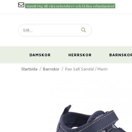
Anmäl Dig till våra nyhetsbrev och få fina erbjudanden!
DAMSKOR
HERRSKOR
BARNSKO
Startsida
/
Barnskor
/
Pax Salt Sandal / Marin