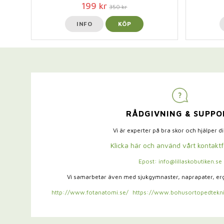
199 kr
350 kr
INFO
KÖP
RÅDGIVNING & SUPPO
Vi är experter på bra skor och hjälper d
Klicka här och använd vårt kontakt
Epost: info@lillaskobutiken.se
Vi samarbetar även med sjukgymnaster,
naprapater, e
http://www.fotanatomi.se/
https://www.bohusortopedtekni