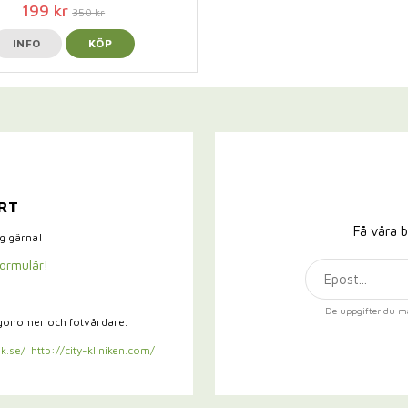
199 kr
350 kr
INFO
KÖP
RT
Få våra b
ig gärna!
formulär!
De uppgifter du m
rgonomer och fotvårdare.
k.se/
http://city-kliniken.com/