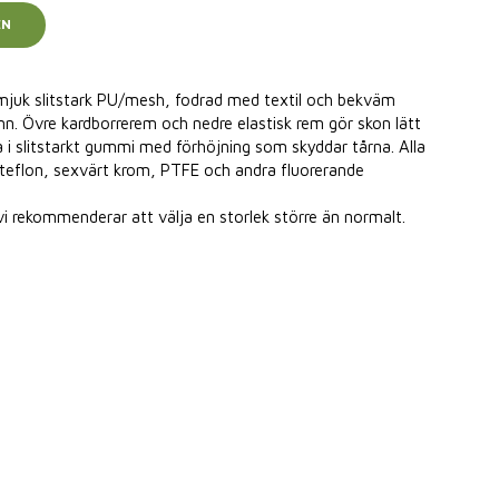
EN
mjuk slitstark PU/mesh, fodrad med textil och bekväm
nn. Övre kardborrerem och nedre elastisk rem gör skon lätt
la i slitstarkt gummi med förhöjning som skyddar tårna. Alla
, teflon, sexvärt krom, PTFE och andra fluorerande
vi rekommenderar att välja en storlek större än normalt.