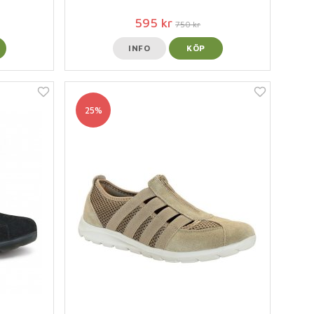
595 kr
750 kr
INFO
KÖP
25%