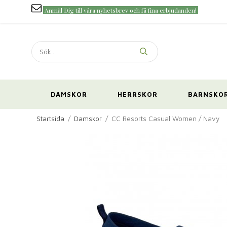
Anmäl Dig till våra nyhetsbrev och få fina erbjudanden!
DAMSKOR
HERRSKOR
BARNSKO
Startsida
/
Damskor
/
CC Resorts Casual Women / Navy