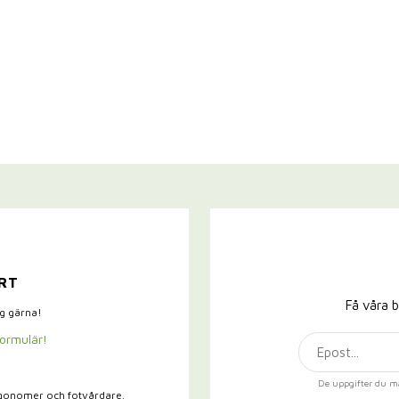
RT
Få våra b
ig gärna!
formulär!
De uppgifter du m
rgonomer och fotvårdare.