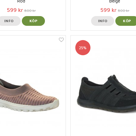
Röd
Beige
599 kr
599 kr
800 kr
800 kr
INFO
KÖP
INFO
KÖP
25%