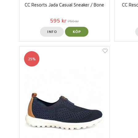
CC Resorts Jada Casual Sneaker / Bone
CC Reso
595 kr
750 kr
INFO
KÖP
25%