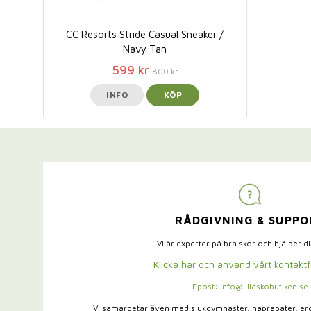
CC Resorts Stride Casual Sneaker /
Navy Tan
599 kr
800 kr
INFO
KÖP
RÅDGIVNING & SUPPO
Vi är experter på bra skor och hjälper d
Klicka här och använd vårt kontakt
Epost: info@lillaskobutiken.se
Vi samarbetar även med sjukgymnaster,
naprapater, e