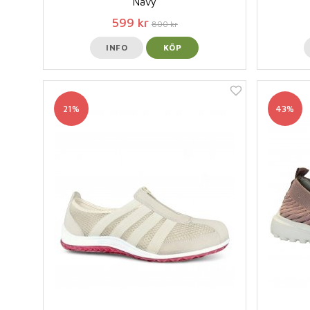
Navy
599 kr
800 kr
INFO
KÖP
21%
43%