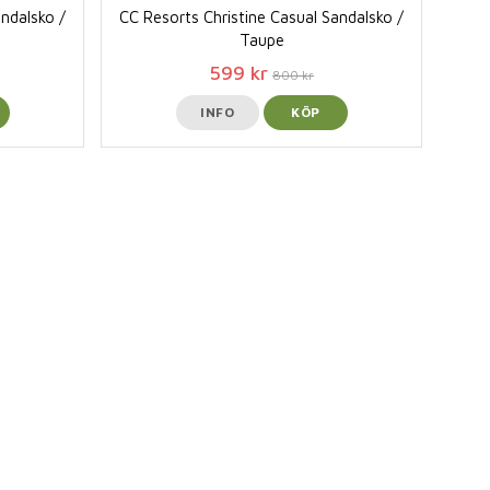
andalsko /
CC Resorts Christine Casual Sandalsko /
Taupe
599 kr
800 kr
INFO
KÖP