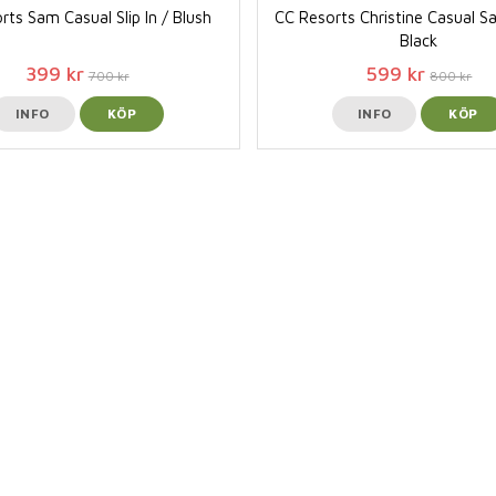
rts Sam Casual Slip In / Blush
CC Resorts Christine Casual S
Black
399 kr
599 kr
700 kr
800 kr
INFO
KÖP
INFO
KÖP