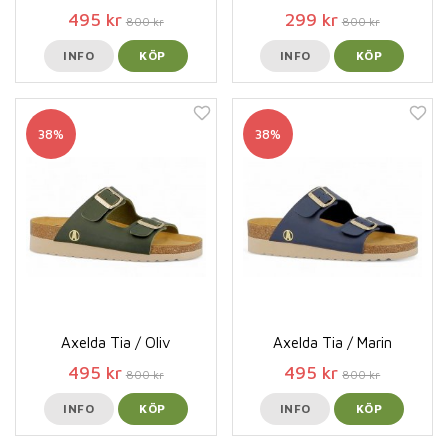
495 kr
299 kr
800 kr
800 kr
INFO
KÖP
INFO
KÖP
38%
38%
Axelda Tia / Oliv
Axelda Tia / Marin
495 kr
495 kr
800 kr
800 kr
INFO
KÖP
INFO
KÖP