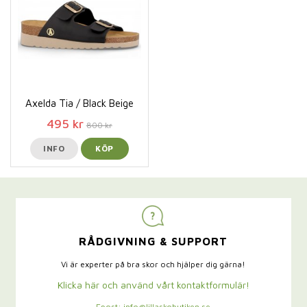
Axelda Tia / Black Beige
495 kr
800 kr
INFO
KÖP
RÅDGIVNING & SUPPORT
Vi är experter på bra skor och hjälper dig gärna!
Klicka här och använd vårt kontaktformulär!
Epost: info@lillaskobutiken.se