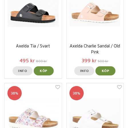
Axelda Tia / Svart
Axelda Charlie Sandal / Old
Pink
495 kr
399 kr
800 kr
500 kr
INFO
KÖP
INFO
KÖP
38%
38%