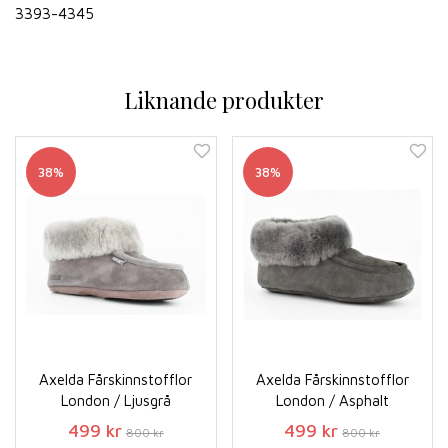
3393-4345
Liknande produkter
38%
38%
Axelda Fårskinnstofflor
Axelda Fårskinnstofflor
London / Ljusgrå
London / Asphalt
499 kr
499 kr
800 kr
800 kr