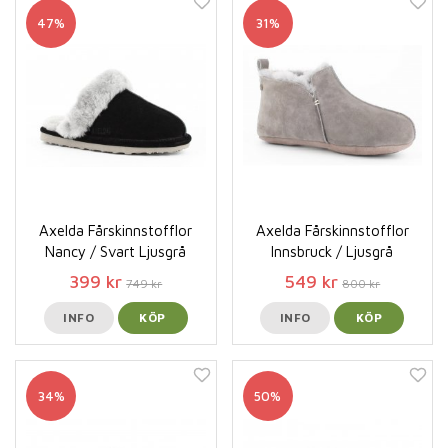
47%
31%
Axelda Fårskinnstofflor
Axelda Fårskinnstofflor
Nancy / Svart Ljusgrå
Innsbruck / Ljusgrå
399 kr
549 kr
749 kr
800 kr
INFO
KÖP
INFO
KÖP
34%
50%