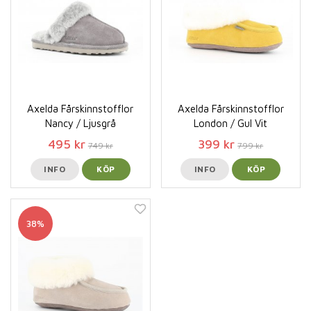
Axelda Fårskinnstofflor
Axelda Fårskinnstofflor
Nancy / Ljusgrå
London / Gul Vit
495 kr
399 kr
749 kr
799 kr
INFO
KÖP
INFO
KÖP
38%