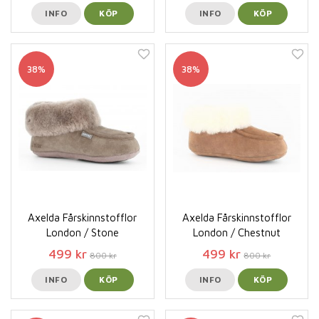
INFO
KÖP
INFO
KÖP
38%
38%
Axelda Fårskinnstofflor
Axelda Fårskinnstofflor
London / Stone
London / Chestnut
499 kr
499 kr
800 kr
800 kr
INFO
KÖP
INFO
KÖP