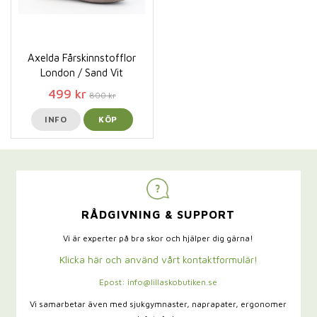
Axelda Fårskinnstofflor
London / Sand Vit
499 kr
800 kr
INFO
KÖP
RÅDGIVNING & SUPPORT
Vi är experter på bra skor och hjälper dig gärna!
Klicka här och använd vårt kontaktformulär!
Epost: info@lillaskobutiken.se
Vi samarbetar även med sjukgymnaster,
naprapater, ergonomer