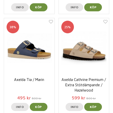
INFO
KÖP
INFO
KÖP
38%
25%
Axelda Tia / Marin
Axelda Cathrine Premium /
Extra Stötdämpande /
Hazelwood
495 kr
599 kr
800 kr
800 kr
INFO
KÖP
INFO
KÖP