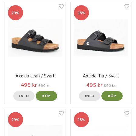
29%
38%
Axelda Leah / Svart
Axelda Tia / Svart
495 kr
495 kr
699 kr
800 kr
INFO
KÖP
INFO
KÖP
29%
38%