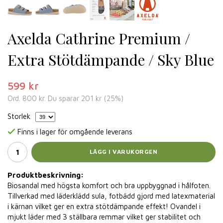
Axelda Cathrine Premium /
Extra Stötdämpande / Sky Blue
599 kr
Ord.
800 kr
. Du sparar
201 kr
(
25
%)
Storlek
Finns i lager för omgående leverans
LÄGG I VARUKORGEN
Produktbeskrivning:
Biosandal med högsta komfort och bra uppbyggnad i hålfoten.
Tillverkad med läderklädd sula, fotbädd gjord med latexmaterial
i kärnan vilket ger en extra stötdämpande effekt! Ovandel i
mjukt läder med 3 ställbara remmar vilket ger stabilitet och