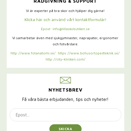
RÅDGIVNING & SUPPORT
Vi är experter på bra skor och hjälper dig gärna!
Klicka här och använd vårt kontaktformulär!
Epost: info@lillaskobutiken.se
Vi samarbetar även med sjukgymnaster,
naprapater, ergonomer
och fotvårdare.
http://www.fotanatomi.se/
https://www.bohusortopedteknik.se/
http://city-kliniken.com/
NYHETSBREV
Få våra bästa erbjudanden, tips och nyheter!
SKICKA