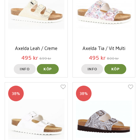
Axelda Leah / Creme
Axelda Tia / Vit Multi
495 kr
495 kr
699 kr
800 kr
INFO
KÖP
INFO
KÖP
38%
38%