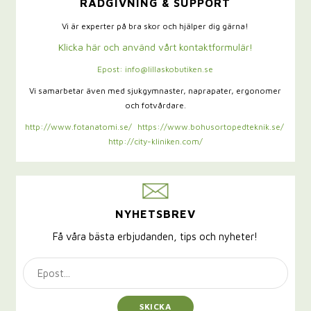
RÅDGIVNING & SUPPORT
Vi är experter på bra skor och hjälper dig gärna!
Klicka här och använd vårt kontaktformulär!
Epost: info@lillaskobutiken.se
Vi samarbetar även med sjukgymnaster,
naprapater, ergonomer
och fotvårdare.
http://www.fotanatomi.se/
https://www.bohusortopedteknik.se/
http://city-kliniken.com/
NYHETSBREV
Få våra bästa erbjudanden, tips och nyheter!
SKICKA