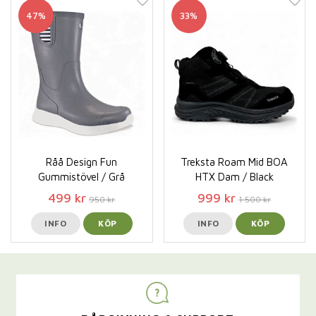
47%
33%
Råå Design Fun
Treksta Roam Mid BOA
Gummistövel / Grå
HTX Dam / Black
499 kr
999 kr
950 kr
1 500 kr
INFO
KÖP
INFO
KÖP