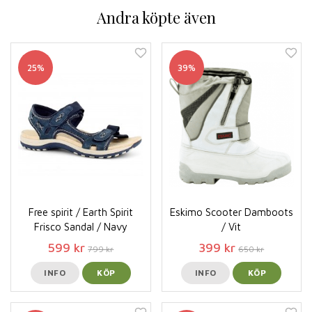
Andra köpte även
25%
39%
Free spirit / Earth Spirit
Eskimo Scooter Damboots
Frisco Sandal / Navy
/ Vit
599 kr
399 kr
799 kr
650 kr
INFO
KÖP
INFO
KÖP