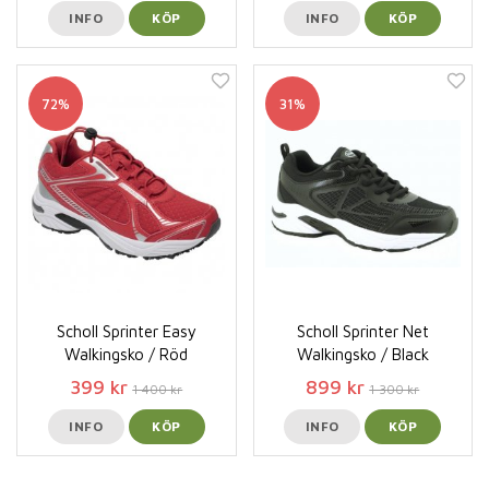
INFO
KÖP
INFO
KÖP
72%
31%
Scholl Sprinter Easy
Scholl Sprinter Net
Walkingsko / Röd
Walkingsko / Black
399 kr
899 kr
1 400 kr
1 300 kr
INFO
KÖP
INFO
KÖP