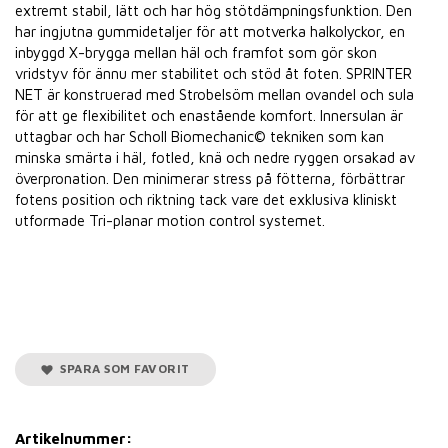
extremt stabil, lätt och har hög stötdämpningsfunktion. Den
har ingjutna gummidetaljer för att motverka halkolyckor, en
inbyggd X-brygga mellan häl och framfot som gör skon
vridstyv för ännu mer stabilitet och stöd åt foten. SPRINTER
NET är konstruerad med Strobelsöm mellan ovandel och sula
för att ge flexibilitet och enastående komfort. Innersulan är
uttagbar och har Scholl Biomechanic© tekniken som kan
minska smärta i häl, fotled, knä och nedre ryggen orsakad av
överpronation. Den minimerar stress på fötterna, förbättrar
fotens position och riktning tack vare det exklusiva kliniskt
utformade Tri-planar motion control systemet.
SPARA SOM FAVORIT
Artikelnummer: