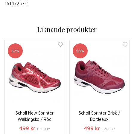
15147257-1
Liknande produkter
62%
58%
Scholl New Sprinter
Scholl Sprinter Brisk /
Walkingsko / Röd
Bordeaux
499 kr
499 kr
1 300 kr
1 200 kr