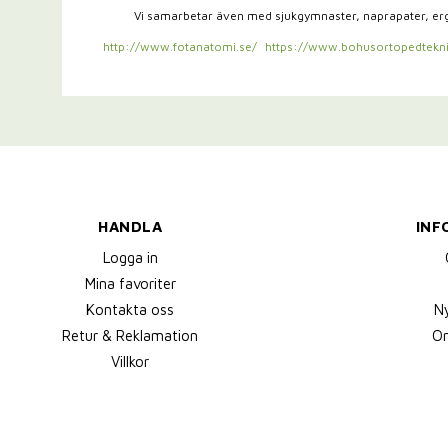
Vi samarbetar även med sjukgymnaster,
naprapater, e
http://www.fotanatomi.se/
https://www.bohusortopedtekni
HANDLA
INF
Logga in
Mina favoriter
Kontakta oss
N
Retur & Reklamation
Om
Villkor