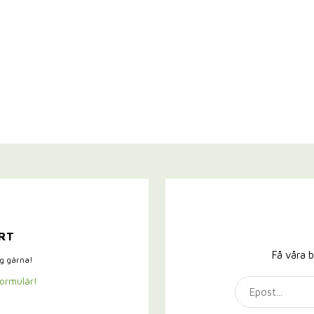
RT
Få våra b
ig gärna!
formulär!