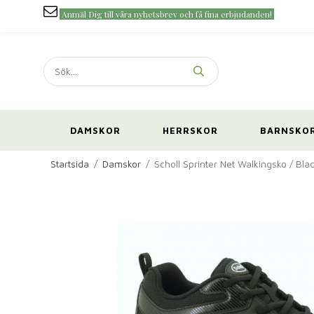
Anmäl Dig till våra nyhetsbrev och få fina erbjudanden!
DAMSKOR
HERRSKOR
BARNSKO
Startsida
/
Damskor
/
Scholl Sprinter Net Walkingsko / Bla