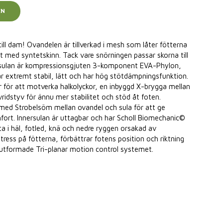
EN
till dam! Ovandelen är tillverkad i mesh som låter fötterna
kt med syntetskinn. Tack vare snörningen passar skorna till
tersulan är kompressionsgjuten 3-komponent EVA-Phylon,
extremt stabil, lätt och har hög stötdämpningsfunktion.
 för att motverka halkolyckor, en inbyggd X-brygga mellan
ridstyv för ännu mer stabilitet och stöd åt foten.
ed Strobelsöm mellan ovandel och sula för att ge
mfort. Innersulan är uttagbar och har Scholl Biomechanic©
 i häl, fotled, knä och nedre ryggen orsakad av
ress på fötterna, förbättrar fotens position och riktning
t utformade Tri-planar motion control systemet.