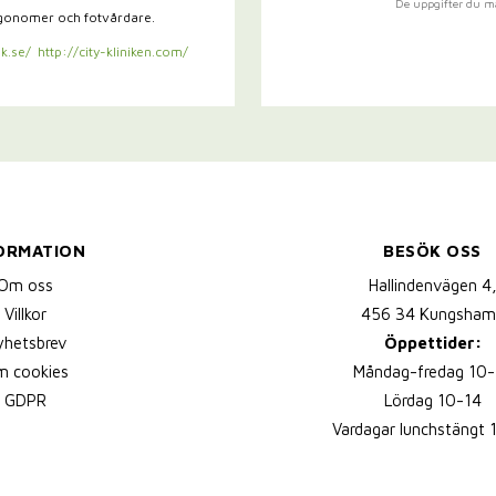
De uppgifter du m
rgonomer och fotvårdare.
k.se/
http://city-kliniken.com/
ORMATION
BESÖK OSS
Om oss
Hallindenvägen 4
Villkor
456 34 Kungsham
yhetsbrev
Öppettider:
 cookies
Måndag-fredag 10-
GDPR
Lördag 10-14
Vardagar lunchstängt 