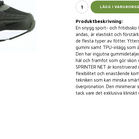
LÄGG I VARUKORG
Produktbeskrivning:
En snygg sport- och fritidssko 
andas, är elastiskt och förstär
de flesta typer av fötter. Yt
gummi samt TPU-inlägg som är 
Den har ingjutna gummidetaljer
häl och framfot som gör skon v
SPRINTER NET är konstruerad m
flexibilitet och enastående ko
tekniken som kan minska smärta
överpronation. Den minimerar st
tack vare det exklusiva klinisk