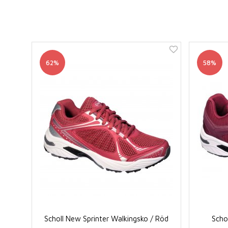
62%
58%
Scholl New Sprinter Walkingsko / Röd
Schol