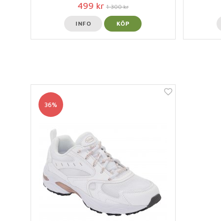
499 kr
1 300 kr
INFO
KÖP
36%