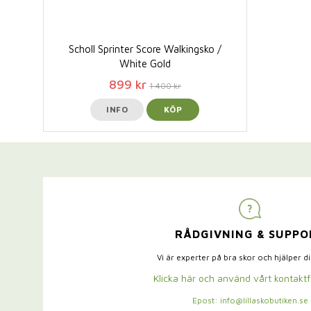
Scholl Sprinter Score Walkingsko /
White Gold
899 kr
1 400 kr
INFO
KÖP
RÅDGIVNING & SUPPO
Vi är experter på bra skor och hjälper d
Klicka här och använd vårt kontakt
Epost: info@lillaskobutiken.se