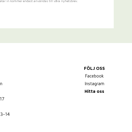
atar in kommer endast användas till våra nyhetsbrev.
FÖLJ OSS
,
Facebook
n
Instagram
Hitta oss
17
13-14