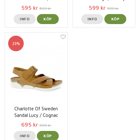
595 kr
599 kr
800 kr
900 kr
INFO
KÖP
INFO
KÖP
23%
Charlotte Of Sweden
Sandal Lucy / Cognac
695 kr
900 kr
INFO
KÖP