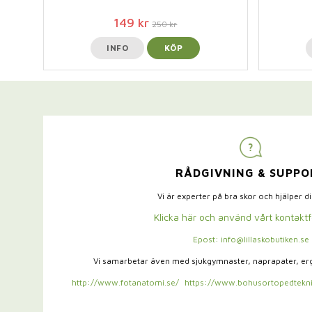
149 kr
250 kr
INFO
KÖP
RÅDGIVNING & SUPPO
Vi är experter på bra skor och hjälper d
Klicka här och använd vårt kontakt
Epost: info@lillaskobutiken.se
Vi samarbetar även med sjukgymnaster,
naprapater, e
http://www.fotanatomi.se/
https://www.bohusortopedtekni