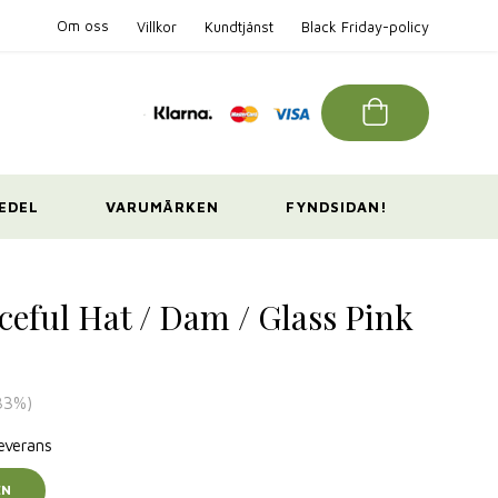
Om oss
Villkor
Kundtjänst
Black Friday-policy
EDEL
VARUMÄRKEN
FYNDSIDAN!
eful Hat / Dam / Glass Pink
33
%)
leverans
EN